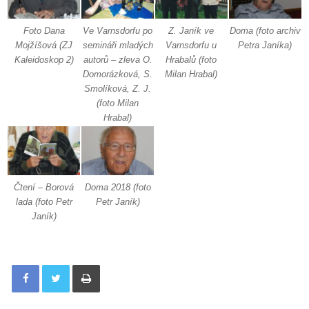
Foto Dana
Ve Varnsdorfu po
Z. Janík ve
Doma (foto archiv
Mojžíšová (ZJ
semináři mladých
Varnsdorfu u
Petra Janíka)
Kaleidoskop 2)
autorů – zleva O.
Hrabalů (foto
Domorázková, S.
Milan Hrabal)
Smolíková, Z. J.
(foto Milan
Hrabal)
Čtení – Borová
Doma 2018 (foto
lada (foto Petr
Petr Janík)
Janík)
Tisknout