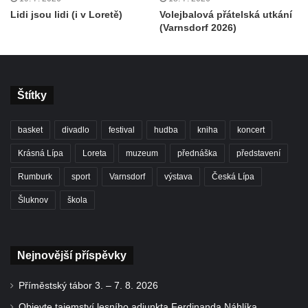
Lidi jsou lidi (i v Loretě)
Volejbalová přátelská utkání
(Varnsdorf 2026)
Štítky
basket
divadlo
festival
hudba
kniha
koncert
Krásná Lípa
Loreta
muzeum
přednáška
představení
Rumburk
sport
Varnsdorf
výstava
Česká Lípa
Šluknov
škola
Nejnovější příspěvky
Příměstský tábor 3. – 7. 8. 2026
Objevte tajemství lesního adjunkta Ferdinanda Náhlíka