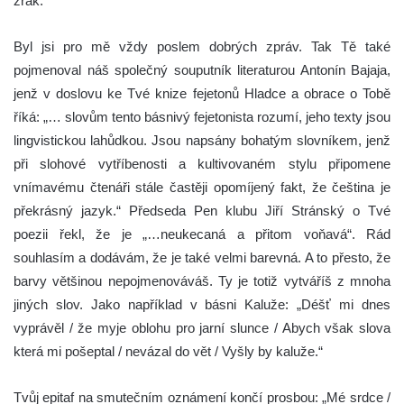
zrak.
Byl jsi pro mě vždy poslem dobrých zpráv. Tak Tě také
pojmenoval náš společný souputník literaturou Antonín Bajaja,
jenž v doslovu ke Tvé knize fejetonů Hladce a obrace o Tobě
říká: „… slovům tento básnivý fejetonista rozumí, jeho texty jsou
lingvistickou lahůdkou. Jsou napsány bohatým slovníkem, jenž
při slohové vytříbenosti a kultivovaném stylu připomene
vnímavému čtenáři stále častěji opomíjený fakt, že čeština je
překrásný jazyk.“ Předseda Pen klubu Jiří Stránský o Tvé
poezii řekl, že je „…neukecaná a přitom voňavá“. Rád
souhlasím a dodávám, že je také velmi barevná. A to přesto, že
barvy většinou nepojmenováváš. Ty je totiž vytváříš z mnoha
jiných slov. Jako například v básni Kaluže: „Déšť mi dnes
vyprávěl / že myje oblohu pro jarní slunce / Abych však slova
která mi pošeptal / nevázal do vět / Vyšly by kaluže.“
Tvůj epitaf na smutečním oznámení končí prosbou: „Mé srdce /