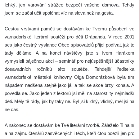
lehký, jen varování strážce bezpečí vašeho domova. Tehdy
jsem se začal učit spoléhat víc na slova než na gesta.
Cestou vrstvami paměti se dostávám ke Tvému působení ve
varnsdorfské literární soutěži pro děti Drápanda. V roce 2001
ses jako čestný vyslanec Obce spisovatelů přijel podívat, jak to
tady děláme. A na konci návštěvy jste s Ivem Harákem
vymysleli báječnou akci – seminář pro nejúspěšnější účastníky
dosavadních ročníků této soutěže. Tehdejší ředitelka
varnsdorfské městské knihovny Olga Domorázková byla tím
nápadem nadšena stejně jako já, a tak se akce brzy konala. A
povedla se. Jako jeden z lektorů jsi měl na starosti ty nejmladší
děti. Měly tě rády, jak by taky ne. Byl jsi klidný, vlídný, měl jsi na
ně čas.
A nakonec se dostávám ke Tvé literární tvorbě. Záleželo Ti na ní
a na zájmu čtenářů zasvěcených i těch, kteří čtou poezii jen pro