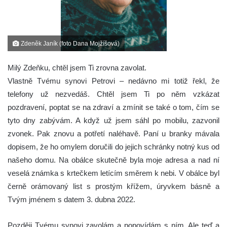
Zdeněk Janík (foto Dana Mojžíšová)
Milý Zdeňku, chtěl jsem Ti zrovna zavolat.
Vlastně Tvému synovi Petrovi – nedávno mi totiž řekl, že
telefony už nezvedáš. Chtěl jsem Ti po něm vzkázat
pozdravení, poptat se na zdraví a zmínit se také o tom, čím se
tyto dny zabývám. A když už jsem sáhl po mobilu, zazvonil
zvonek. Pak znovu a potřetí naléhavě. Paní u branky mávala
dopisem, že ho omylem doručili do jejich schránky notný kus od
našeho domu. Na obálce skutečně byla moje adresa a nad ní
veselá známka s krtečkem letícím směrem k nebi. V obálce byl
černě orámovaný list s prostým křížem, úryvkem básně a
Tvým jménem s datem 3. dubna 2022.
Později Tvému synovi zavolám a popovídám s ním. Ale teď a