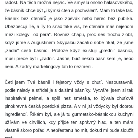
radost. Na těch možná nejvíc. Ve smyslu onoho halasovského,
že básník chce být „i kýmsi čten a pochválen“. Mám to také tak.
Básník bez čtenářů je jako zpěvák nebo herec bez publika.
Ubezpečuji Tě, a Ty to snad také víš, že čtenáře máš nejenom
mezi kolegy „od pera“. Rovněž chápu, proč ses trochu zlobil,
když jsme s Augustinem Skýpalou začali o sobě říkat, že jsme
„zadní“ čeští básníci. Protože když existují „přední“ básníci,
musí přece být i „zadní“. Jasně, buď někdo básníkem je, nebo
není. A žádný marketingový tah to nezmění.
Četl jsem Tvé básně i fejetony vždy s chutí. Nesoustavně,
podle nálady a střídal je s dalšími básníky. Vytvářel jsem si tak
inspirativní pelmel, a spíš než směska, to bývala chuťově
plnokrevná česká poetická pizza. A v ní jsi vždycky byl dobrou
ingrediencí. Říkám byl, ale já tu gurmetsko-básnickou kuchyni
užívám ve chvílích, kdy přijde ten správný hlad, a ten mám
vlastně skoro pořád. A nepřestanu ho mít, dokud mi bude sloužit