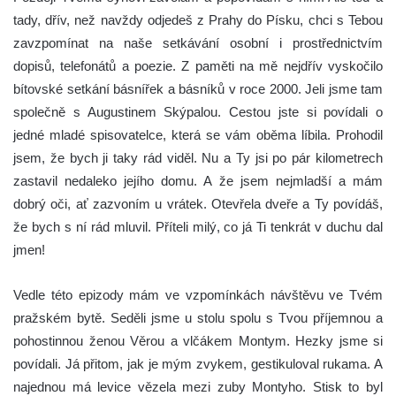
tady, dřív, než navždy odjedeš z Prahy do Písku, chci s Tebou
zavzpomínat na naše setkávání osobní i prostřednictvím
dopisů, telefonátů a poezie. Z paměti na mě nejdřív vyskočilo
bítovské setkání básnířek a básníků v roce 2000. Jeli jsme tam
společně s Augustinem Skýpalou. Cestou jste si povídali o
jedné mladé spisovatelce, která se vám oběma líbila. Prohodil
jsem, že bych ji taky rád viděl. Nu a Ty jsi po pár kilometrech
zastavil nedaleko jejího domu. A že jsem nejmladší a mám
dobrý oči, ať zazvoním u vrátek. Otevřela dveře a Ty povídáš,
že bych s ní rád mluvil. Příteli milý, co já Ti tenkrát v duchu dal
jmen!
Vedle této epizody mám ve vzpomínkách návštěvu ve Tvém
pražském bytě. Seděli jsme u stolu spolu s Tvou příjemnou a
pohostinnou ženou Věrou a vlčákem Montym. Hezky jsme si
povídali. Já přitom, jak je mým zvykem, gestikuloval rukama. A
najednou má levice vězela mezi zuby Montyho. Stisk to byl