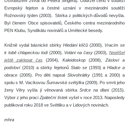
Osvobození zvířat
od Petera Singera). Obdržel cenu v soutěži
Evropský fejeton a čestné uznání v mezinárodní soutěži
Rožnovský týden (2003). Sbírka z politických důvodů nevyšla.
Byl členem Obce spisovatelů, Českého centra mezinárodního
PEN Klubu, Syndikátu novinářů a Umělecké besedy.
Knižně vydal básnické sbírky
Hledání klíčů
(2000),
Vracím se
k tobě chlapeckou lodí
(2000),
Volání na časy
(2003),
Nepřišel
ještě zaklepat čas
(2004),
Kaleidoskop
(2008),
Zásloví a
podsloví
(2010) a sbírky fejetonů
Stalo se
(1993) a
Hladce a
obrace
(2005). Pro děti napsal
Slovohrátky
(1991 a 2000) a
spolu s M. Vacíkovou
Šumavská světýlka
(2009). Po smrti jeho
ženy Věry vyšla jí věnovaná sbírka
Srdce na dlani
(2015).
Výbor z jeho prací
Zpáteční lístek
vyšel v roce 2013. Naposledy
publikoval roku 2018 ve Světliku a v Lidových novinách.
mhra