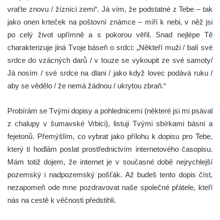
vraťte znovu / žíznící zemi“. Já vím, že podstatné z Tebe – tak
jako onen krteček na poštovní známce – míří k nebi, v něž jsi
po celý život upřímně a s pokorou věřil. Snad nejlépe Tě
charakterizuje jiná Tvoje báseň o srdci: „Někteří muži / balí své
srdce do vzácných darů / v touze se vykoupit ze své samoty/
Já nosím / své srdce na dlani / jako když lovec podává ruku /
aby se vědělo / že nemá žádnou / ukrytou zbraň.“
Probírám se Tvými dopisy a pohlednicemi (některé jsi mi psával
z chalupy v šumavské Vrbici), listuji Tvými sbírkami básní a
fejetonů. Přemýšlím, co vybrat jako přílohu k dopisu pro Tebe,
který ti hodlám poslat prostřednictvím internetového časopisu.
Mám totiž dojem, že internet je v současné době nejrychlejší
pozemský i nadpozemský pošťák. Až budeš tento dopis číst,
nezapomeň ode mne pozdravovat naše společné přátele, kteří
nás na cestě k věčnosti předstihli.