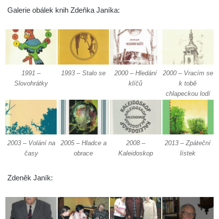
Galerie obálek knih Zdeňka Janíka:
1991 –
1993 – Stalo se
2000 – Hledání
2000 – Vracím se
Slovohrátky
klíčů
k tobě
chlapeckou lodí
2003 – Volání na
2005 – Hladce a
2008 –
2013 – Zpáteční
časy
obrace
Kaleidoskop
lístek
Zdeněk Janík: