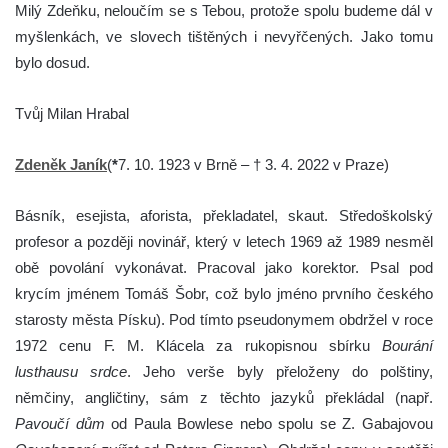
Milý Zdeňku, neloučím se s Tebou, protože spolu budeme dál v
myšlenkách, ve slovech tištěných i nevyřčených. Jako tomu
bylo dosud.
Tvůj Milan Hrabal
Zdeněk Janík
(
*
7. 10. 1923 v Brně – † 3. 4. 2022 v Praze)
Básník, esejista, aforista, překladatel, skaut. Středoškolský
profesor a později novinář, který v letech 1969 až 1989 nesměl
obě povolání vykonávat. Pracoval jako korektor. Psal pod
krycím jménem Tomáš Šobr, což bylo jméno prvního českého
starosty města Písku). Pod tímto pseudonymem obdržel v roce
1972 cenu F. M. Klácela za rukopisnou sbírku
Bourání
lusthausu srdce
. Jeho verše byly přeloženy do polštiny,
němčiny, angličtiny, sám z těchto jazyků překládal (např.
Pavoučí dům
od Paula Bowlese nebo spolu se Z. Gabajovou