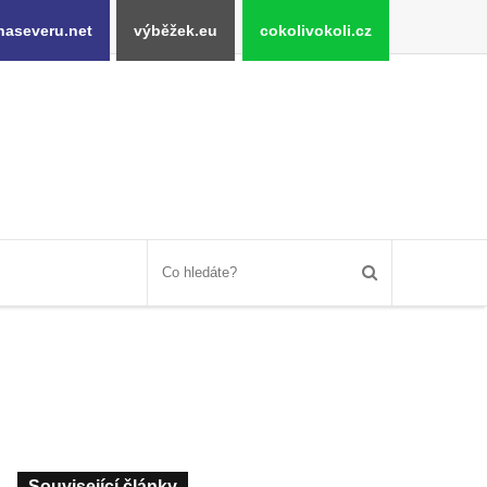
naseveru.net
výběžek.eu
cokolivokoli.cz
Související články