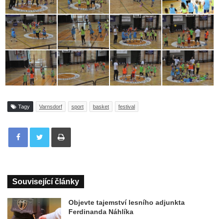
Tagy
Varnsdorf
sport
basket
festival
Tisknout
Související články
Objevte tajemství lesního adjunkta
Ferdinanda Náhlíka