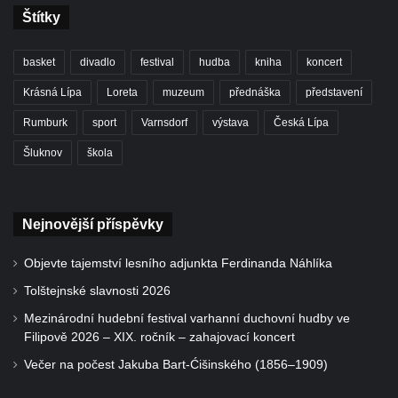
Štítky
basket
divadlo
festival
hudba
kniha
koncert
Krásná Lípa
Loreta
muzeum
přednáška
představení
Rumburk
sport
Varnsdorf
výstava
Česká Lípa
Šluknov
škola
Nejnovější příspěvky
Objevte tajemství lesního adjunkta Ferdinanda Náhlíka
Tolštejnské slavnosti 2026
Mezinárodní hudební festival varhanní duchovní hudby ve
Filipově 2026 – XIX. ročník – zahajovací koncert
Večer na počest Jakuba Bart-Ćišinského (1856–1909)