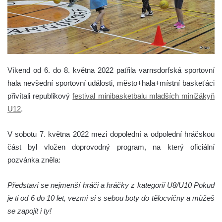
Víkend od 6. do 8. května 2022 patřila varnsdorfská sportovní
hala nevšední sportovní události, město+hala+místní baskeťáci
přivítali republikový
festival minibasketbalu mladších minižákyň
U12
.
V sobotu 7. května 2022 mezi dopolední a odpolední hráčskou
část byl vložen doprovodný program, na který oficiální
pozvánka zněla:
Představí se nejmenší hráči a hráčky z kategorií U8/U10 Pokud
je ti od 6 do 10 let, vezmi si s sebou boty do tělocvičny a můžeš
se zapojit i ty!