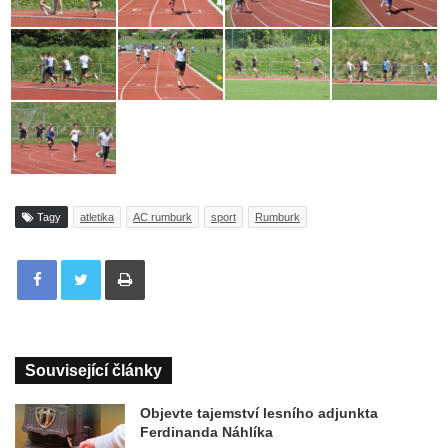
Tagy
atletika
AC rumburk
sport
Rumburk
Tisknout
Související články
Objevte tajemství lesního adjunkta
Ferdinanda Náhlíka