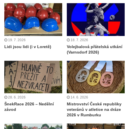
19. 7. 2026
18. 7. 2026
Lidi jsou lidi (i v Loretě)
Volejbalová přátelská utkání
(Varnsdorf 2026)
28. 6. 2026
14. 6. 2026
ŠnekRace 2026 – Nedělní
Mistrovství České republiky
závod
veteránů v atletice na dráze
2026 v Rumburku