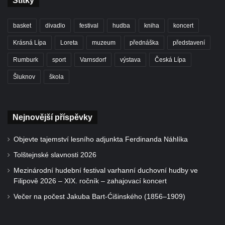
Štítky
basket
divadlo
festival
hudba
kniha
koncert
Krásná Lípa
Loreta
muzeum
přednáška
představení
Rumburk
sport
Varnsdorf
výstava
Česká Lípa
Šluknov
škola
Nejnovější příspěvky
Objevte tajemství lesního adjunkta Ferdinanda Náhlíka
Tolštejnské slavnosti 2026
Mezinárodní hudební festival varhanní duchovní hudby ve
Filipově 2026 – XIX. ročník – zahajovací koncert
Večer na počest Jakuba Bart-Ćišinského (1856–1909)