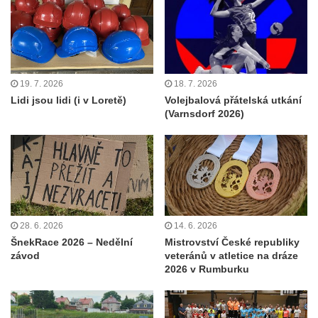
19. 7. 2026
18. 7. 2026
Lidi jsou lidi (i v Loretě)
Volejbalová přátelská utkání
(Varnsdorf 2026)
28. 6. 2026
14. 6. 2026
ŠnekRace 2026 – Nedělní
Mistrovství České republiky
závod
veteránů v atletice na dráze
2026 v Rumburku