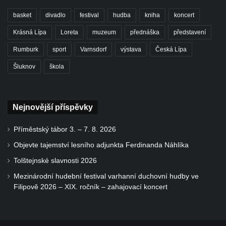
basket
divadlo
festival
hudba
kniha
koncert
Krásná Lípa
Loreta
muzeum
přednáška
představení
Rumburk
sport
Varnsdorf
výstava
Česká Lípa
Šluknov
škola
Nejnovější příspěvky
Příměstský tábor 3. – 7. 8. 2026
Objevte tajemství lesního adjunkta Ferdinanda Náhlíka
Tolštejnské slavnosti 2026
Mezinárodní hudební festival varhanní duchovní hudby ve
Filipově 2026 – XIX. ročník – zahajovací koncert