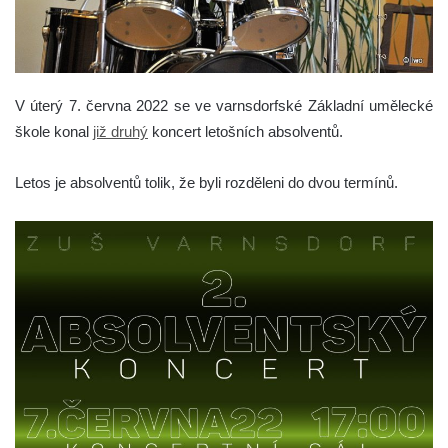
V úterý 7. června 2022 se ve varnsdorfské Základní umělecké
škole konal
již druhý
koncert letošních absolventů.
Letos je absolventů tolik, že byli rozděleni do dvou termínů.