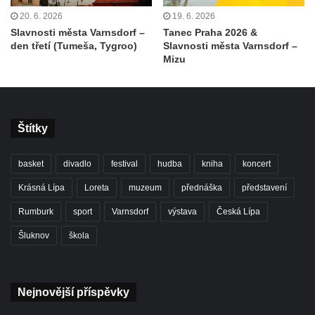
20. 6. 2026
19. 6. 2026
Slavnosti města Varnsdorf –
Tanec Praha 2026 &
den třetí (Tumeša, Tygroo)
Slavnosti města Varnsdorf –
Mizu
Štítky
basket
divadlo
festival
hudba
kniha
koncert
Krásná Lípa
Loreta
muzeum
přednáška
představení
Rumburk
sport
Varnsdorf
výstava
Česká Lípa
Šluknov
škola
Nejnovější příspěvky