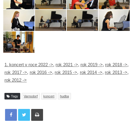
1. koncert v roce 2022 ->
,
rok 2021 ->
,
rok 2019 ->
,
rok 2018 ->
,
rok 2017 ->
,
rok 2016 ->
,
rok 2015 ->
,
rok 2014 ->
,
rok 2013 ->
,
rok 2012 ->
Tagy
Varnsdorf
koncert
hudba
Tisknout