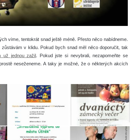
erých víme, tentokrát snad ještě méně. Přesto něco nabídneme.
rát zůstávám v klidu. Pokud bych snad měl něco doporučit, tak
 už jednou zažil
. Pokud jste si nevybrali, nezapomeňte se
 prostě neseženeme. A taky je možné, že o některých akcích