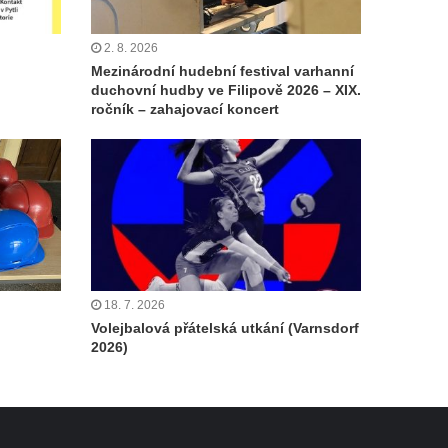
2. 8. 2026
Mezinárodní hudební festival varhanní
duchovní hudby ve Filipově 2026 – XIX.
ročník – zahajovací koncert
18. 7. 2026
Volejbalová přátelská utkání (Varnsdorf
2026)