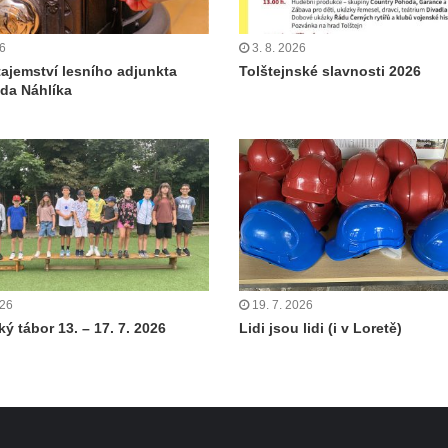
26
3. 8. 2026
tajemství lesního adjunkta
Tolštejnské slavnosti 2026
da Náhlíka
026
19. 7. 2026
ý tábor 13. – 17. 7. 2026
Lidi jsou lidi (i v Loretě)