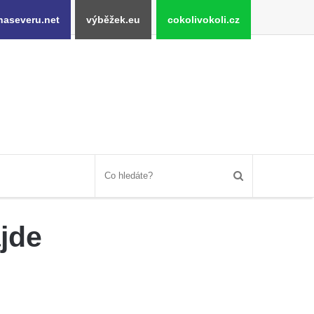
naseveru.net
výběžek.eu
cokolivokoli.cz
ajde