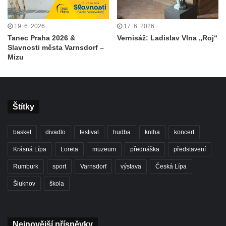
19. 6. 2026
17. 6. 2026
Tanec Praha 2026 &
Vernisáž: Ladislav Vlna „Roj“
Slavnosti města Varnsdorf –
Mizu
Štítky
basket
divadlo
festival
hudba
kniha
koncert
Krásná Lípa
Loreta
muzeum
přednáška
představení
Rumburk
sport
Varnsdorf
výstava
Česká Lípa
Šluknov
škola
Nejnovější příspěvky