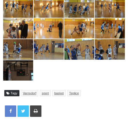
Tagy
Varnsdorf
sport
basket
Teplice
Tisknout