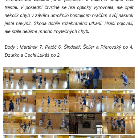
trestal. V poslední čtvrtině se hra opticky vyrovnala, ale opět
několik chyb v závěru umožnilo hostujícím hráčům svůj náskok
ještě navýšit. Škoda dobře rozehraného utkání. Hráči bojovali,
ale stále děláme mnoho zbytečných chyb.
Body : Martínek 7, Patóč 6, Šindelář, Šoller a Přerovský po 4,
Dzurko a Cechl Lukáš po 2.