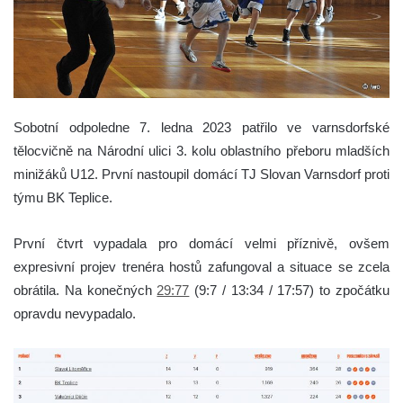
Sobotní odpoledne 7. ledna 2023 patřilo ve varnsdorfské
tělocvičně na Národní ulici 3. kolu oblastního přeboru mladších
minižáků U12. První nastoupil domácí TJ Slovan Varnsdorf proti
týmu BK Teplice.
První čtvrt vypadala pro domácí velmi příznivě, ovšem
expresivní projev trenéra hostů zafungoval a situace se zcela
obrátila. Na konečných
29:77
(9:7 / 13:34 / 17:57) to zpočátku
opravdu nevypadalo.