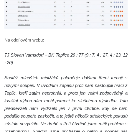
Na oddílovém webu
:
TJ Slovan Varnsdorf – BK Teplice 29 : 77 (9 : 7, 4 : 27, 4 : 23, 12
: 20)
Soutěž mladších minižáků pokračuje dalšími třemi turnaji s
novými soupeři. V úvodním zápasu proti nám nastoupili hráči z
Teplic, kteří zatím neprohráli, a proto jen velmi zodpovědný a
kvalitní výkon nám mohl pomoci ke slušnému výsledku. Toto
předsevzetí nám vydrželo jen v první čtvrtině, kdy se nám
podařilo soupeře zaskočit, a to ještě několik střeleckých pokusů
zůstalo nevyužito. Ve druhé a třetí čtvrtině jsme měli problém s
rozehrávkou. Snadno jsme přicházeli o balón a soupeř nás