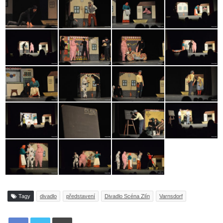
Tagy
divadlo
představení
Divadlo Scéna Zlín
Varnsdorf
Tisknout