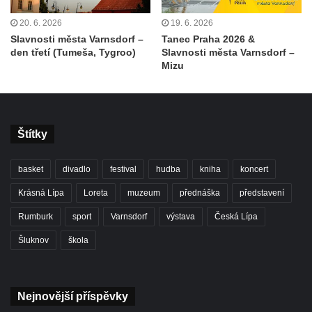
20. 6. 2026
19. 6. 2026
Slavnosti města Varnsdorf –
Tanec Praha 2026 &
den třetí (Tumeša, Tygroo)
Slavnosti města Varnsdorf –
Mizu
Štítky
basket
divadlo
festival
hudba
kniha
koncert
Krásná Lípa
Loreta
muzeum
přednáška
představení
Rumburk
sport
Varnsdorf
výstava
Česká Lípa
Šluknov
škola
Nejnovější příspěvky