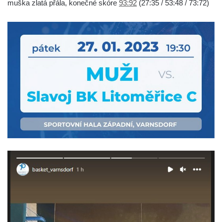
muška zlatá přála, konečné skóre
93:92
(27:35 / 53:48 / 73:72)