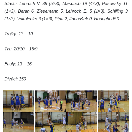
Střelci: Lehroch V. 39 (5×3), Maščuch 19 (4×3), Pasovský 11
(1×3), Beran 6, Ziesemann 5, Lehroch E. 5 (1×3), Schilling 3
(1×3), Vakulenko 3 (1×3), Pípa 2, Janoušek 0, Houngbedji 0.
Trojky: 13 – 10
TH: 20/10 – 15/9
Fauly: 13 – 16
Diváci: 150