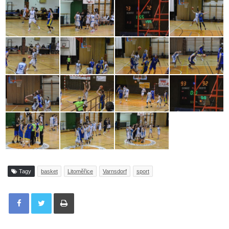
Tagy
basket
Litoměřice
Varnsdorf
sport
Tisknout