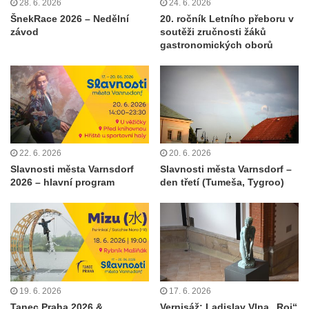
28. 6. 2026
24. 6. 2026
ŠnekRace 2026 – Nedělní
20. ročník Letního přeboru v
závod
soutěži zručnosti žáků
gastronomických oborů
22. 6. 2026
20. 6. 2026
Slavnosti města Varnsdorf
Slavnosti města Varnsdorf –
2026 – hlavní program
den třetí (Tumeša, Tygroo)
19. 6. 2026
17. 6. 2026
Tanec Praha 2026 &
Vernisáž: Ladislav Vlna „Roj“