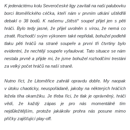
K jedenáctému kolu Severočeské ligy zavítali na naši palubovku
borci litoměřického céčka, kteří nám v prvním utkání uštědřili
debakl o 38 bodů. K našemu „štěstí“ soupeř přijel jen s pěti
hráči. Bylo tedy jasné, že přijel uvolněn s vírou, že nemá co
ztratit. Rozhodčí svým výkonem také nepřidali, bohužel podlehli
tlaku pěti hráčů na straně soupeře a první tři čtvrtiny bylo
evidentní, že nechtějí soupeře vyfaulovat. Tato situace se nám
nestala prvně a přijde mi, že jsme bohužel rozhodčími trestáni
za velký počet hráčů na naší straně.
Nutno říct, že Litoměřice zahráli opravdu dobře. My naopak
v útoku chaoticky, neuspořádaně, jakoby na některých hráčích
ležela tíha okamžiku. Je třeba říci, že tlak je oprávněný, hráči
vědí, že každý zápas je pro nás momentálně tím
nejdůležitějším, protože jakákoliv prohra nás posune mimo
příčky zajišťující play-off.