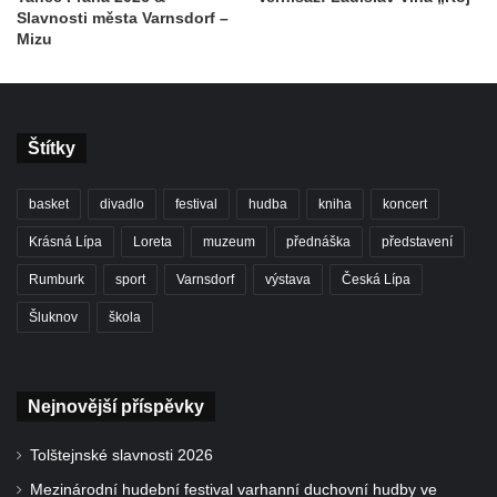
Slavnosti města Varnsdorf –
Mizu
Štítky
basket
divadlo
festival
hudba
kniha
koncert
Krásná Lípa
Loreta
muzeum
přednáška
představení
Rumburk
sport
Varnsdorf
výstava
Česká Lípa
Šluknov
škola
Nejnovější příspěvky
Tolštejnské slavnosti 2026
Mezinárodní hudební festival varhanní duchovní hudby ve