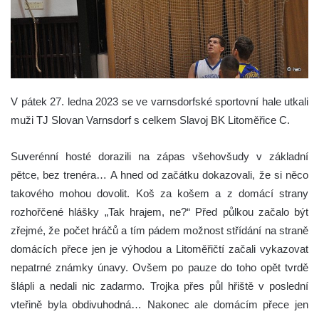
V pátek 27. ledna 2023 se ve varnsdorfské sportovní hale utkali
muži TJ Slovan Varnsdorf s celkem Slavoj BK Litoměřice C.
Suverénní hosté dorazili na zápas všehovšudy v základní
pětce, bez trenéra… A hned od začátku dokazovali, že si něco
takového mohou dovolit. Koš za košem a z domácí strany
rozhořčené hlášky „Tak hrajem, ne?“ Před půlkou začalo být
zřejmé, že počet hráčů a tím pádem možnost střídání na straně
domácích přece jen je výhodou a Litoměřičtí začali vykazovat
nepatrné známky únavy. Ovšem po pauze do toho opět tvrdě
šlápli a nedali nic zadarmo. Trojka přes půl hřiště v poslední
vteřině byla obdivuhodná… Nakonec ale domácím přece jen