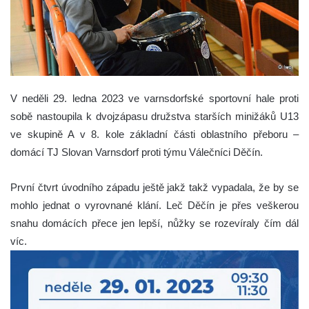
V neděli 29. ledna 2023 ve varnsdorfské sportovní hale proti
sobě nastoupila k dvojzápasu družstva starších minižáků U13
ve skupině A v 8. kole základní části oblastního přeboru –
domácí TJ Slovan Varnsdorf proti týmu Válečníci Děčín.
První čtvrt úvodního západu ještě jakž takž vypadala, že by se
mohlo jednat o vyrovnané klání. Leč Děčín je přes veškerou
snahu domácích přece jen lepší, nůžky se rozevíraly čím dál
víc.