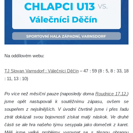
Na oddílovém webu:
TJ Slovan Varnsdorf : Válečníci Děčín
– 47 : 59 (8 : 5, 8 : 33, 18
: 11, 13 : 10)
Po více než měsíční pauze (naposledy doma
Roudnice 17.12.
)
jsme opět nastupovali k soutěžnímu zápasu, ovšem se
soupeřem z nejsilnějších. V úvodní čtvrtině jsme i přes řadu
ztrát dokázali svou bojovností získat malý náskok. Ve druhé
části se ale hra našeho týmu sesypala jako domeček z karet.
Měli jsme velké problémy vyrovnat se s těsnou obranou