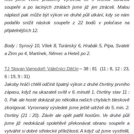
soupeře a po laciných ztrátách jsme již jen ztráceli. Malou
náplastí pak může být výkon ve druhé půli utkání, kdy se nám
podařilo snížit náskok soupeře z 22 bodů v poločase na
přijatelnějších 12.
Body : Syrový 10, Vítek 8, Turánský 6, Hrabák 5, Pípa, Svatek
a Zirm po 4, Martínek, Němec a Heteš po 2.
TJ Slovan Varnsdorf: Válečníci Děčín
– 38 : 81 (11 : 8, 12 : 23,
6 : 19, 9 : 31)
Jakoby hráči chtěli odčinit špatný výkon z druhé čtvrtiny prvního
zápasu, když na ukazateli svítil v 6. minutě 1. čtvrtiny stav 11 :
0. Pak ale hosté dokázali po několika našich chybách bleskově
zkorigovat. Vyrovnaný výsledek jsme ještě udrželi do 5. min. 2.
čtvrtiny (21 : 20). Závěr ale opět patřil hostům. Ve druhé půli
jsme již nedokázali spolehlivě překonávat obranu soupeře a
vytvářet si dobré střelecké příležitosti. A když už jsme vystřelili,