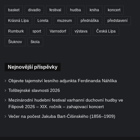
basket
divadlo
festival
hudba
kniha
koncert
Krásná Lípa
Loreta
muzeum
přednáška
představení
Rumburk
sport
Varnsdorf
výstava
Česká Lípa
Šluknov
škola
Nejnovější příspěvky
Objevte tajemství lesního adjunkta Ferdinanda Náhlíka
Tolštejnské slavnosti 2026
Mezinárodní hudební festival varhanní duchovní hudby ve
Filipově 2026 – XIX. ročník – zahajovací koncert
Večer na počest Jakuba Bart-Ćišinského (1856–1909)