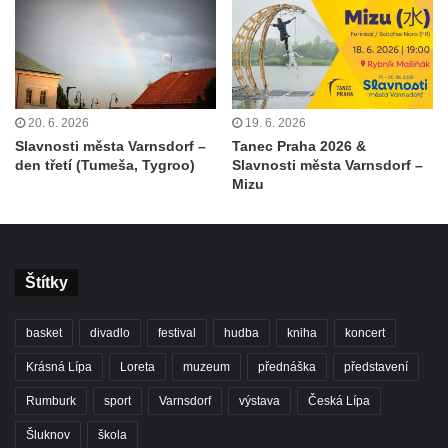
20. 6. 2026
19. 6. 2026
Slavnosti města Varnsdorf –
Tanec Praha 2026 &
den třetí (Tumeša, Tygroo)
Slavnosti města Varnsdorf –
Mizu
Štítky
basket
divadlo
festival
hudba
kniha
koncert
Krásná Lípa
Loreta
muzeum
přednáška
představení
Rumburk
sport
Varnsdorf
výstava
Česká Lípa
Šluknov
škola