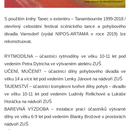
S použitím knihy Tanec v exteriéru – Tanambourrée 1999-2018 /
otevřený celostátní festival scénického tance a pohybového
divadla Varnsdorf (vydal NIPOS-ARTAMA v roce 2019) lze
rekonstruovat.
RYTMODÍLNA – účastníci rytmodílny ve věku 10-11 let pod
vedením Petra Dytricha ve výtvarném ateliéru ZUŠ
UČENÍ, MUČENÍ? – účastníci dílny pohybového divadla ve
věku 14 a více let pod vedením Lenky Jánové na nádvoří ZUŠ
TAJEMSTVÍ – účastníci komplexní tvořivé dílny pohyb – divadlo
ve věku 10-11 let pod vedením Ludmily Rellichové a Lukáše
Horáčka na nádvoří ZUŠ
BAREVNÁ VÝZDOBA – instalace prací účastníků výtvarné
dílny ve věku 6-9 let pod vedením Blanky Brožové v prostorách
nádvoří ZUŠ