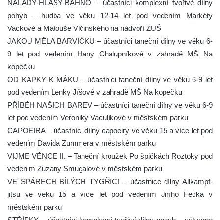
NÁLADY-HLASY-BAHNO – účastníci komplexní tvořivé dílny
pohyb – hudba ve věku 12-14 let pod vedením Markéty
Vackové a Matouše Vlčinského na nádvoří ZUŠ
JAKOU MĚLA BARVIČKU – účastníci taneční dílny ve věku 6-
9 let pod vedením Hany Chalupníkové v zahradě MŠ Na
kopečku
OD KAPKY K MÁKU – účastníci taneční dílny ve věku 6-9 let
pod vedením Lenky Jíšové v zahradě MŠ Na kopečku
PŘÍBĚH NAŠICH BAREV – účastníci taneční dílny ve věku 6-9
let pod vedením Veroniky Vaculíkové v městském parku
CAPOEIRA – účastníci dílny capoeiry ve věku 15 a více let pod
vedením Davida Zummera v městském parku
VIJME VĚNCE II. – Taneční kroužek Po špičkách Roztoky pod
vedením Zuzany Smugalové v městském parku
VE SPÁRECH BÍLÝCH TYGŘIC! – účastnice dílny Allkampf-
jitsu ve věku 15 a více let pod vedením Jiřího Fečka v
městském parku
STŘÍPKY – účastníci komplexní tvořivé dílny pohyb – výtvarno