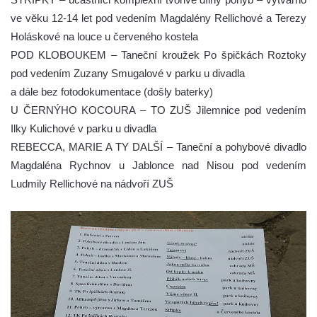
ve věku 12-14 let pod vedením Magdalény Rellichové a Terezy
Holáskové na louce u červeného kostela
POD KLOBOUKEM – Taneční kroužek Po špičkách Roztoky
pod vedením Zuzany Smugalové v parku u divadla
a dále bez fotodokumentace (došly baterky)
U ČERNÝHO KOCOURA – TO ZUŠ Jilemnice pod vedením
Ilky Kulichové v parku u divadla
REBECCA, MARIE A TY DALŠÍ – Taneční a pohybové divadlo
Magdaléna Rychnov u Jablonce nad Nisou pod vedením
Ludmily Rellichové na nádvoří ZUŠ