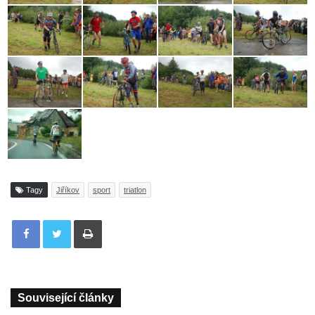
Tagy
Jiříkov
sport
triatlon
Tisknout
Související články