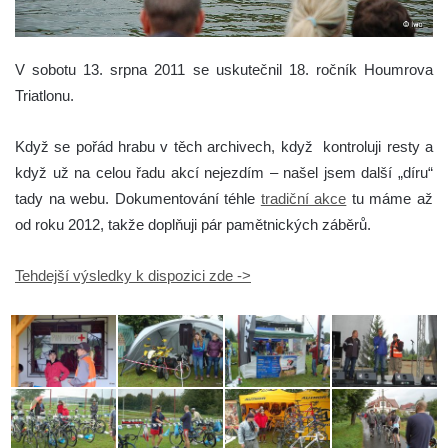
V sobotu 13. srpna 2011 se uskutečnil 18. ročník Houmrova
Triatlonu.
Když se pořád hrabu v těch archivech, když kontroluji resty a
když už na celou řadu akcí nejezdím – našel jsem další „díru“
tady na webu. Dokumentování téhle
tradiční akce
tu máme až
od roku 2012, takže doplňuji pár pamětnických záběrů.
Tehdejší výsledky k dispozici zde ->