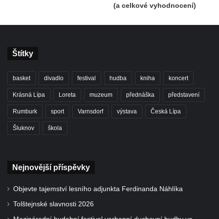
(a celkové vyhodnocení)
Štítky
basket
divadlo
festival
hudba
kniha
koncert
Krásná Lípa
Loreta
muzeum
přednáška
představení
Rumburk
sport
Varnsdorf
výstava
Česká Lípa
Šluknov
škola
Nejnovější příspěvky
Objevte tajemství lesního adjunkta Ferdinanda Náhlíka
Tolštejnské slavnosti 2026