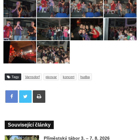
Tagy
Varnsdorf
pivovar
koncert
hudba
Tisknout
Související články
Příměstský tábor 3. – 7. 8. 2026