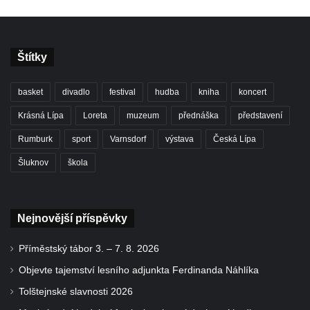
Štítky
basket
divadlo
festival
hudba
kniha
koncert
Krásná Lípa
Loreta
muzeum
přednáška
představení
Rumburk
sport
Varnsdorf
výstava
Česká Lípa
Šluknov
škola
Nejnovější příspěvky
Příměstský tábor 3. – 7. 8. 2026
Objevte tajemství lesního adjunkta Ferdinanda Náhlíka
Tolštejnské slavnosti 2026