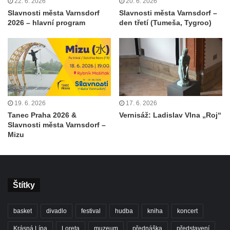
22. 6. 2026
20. 6. 2026
Slavnosti města Varnsdorf
Slavnosti města Varnsdorf –
2026 – hlavní program
den třetí (Tumeša, Tygroo)
19. 6. 2026
17. 6. 2026
Tanec Praha 2026 &
Vernisáž: Ladislav Vlna „Roj“
Slavnosti města Varnsdorf –
Mizu
Štítky
basket
divadlo
festival
hudba
kniha
koncert
Krásná Lípa
Loreta
muzeum
přednáška
představení