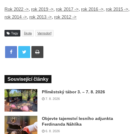
Rok 2022 ->
,
rok 2019 ->
,
rok 2017 ->
,
rok 2016 ->
,
rok 2015 ->
,
rok 2014 ->
,
rok 2013 ->
,
rok 2012 ->
Tagy
škola
Varnsdorf
Tisknout
Související články
Příměstský tábor 3. – 7. 8. 2026
7. 8. 2026
Objevte tajemství lesního adjunkta
Ferdinanda Náhlíka
6. 8. 2026