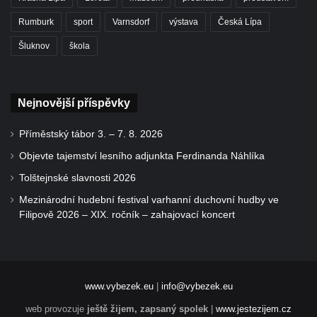
Rumburk
sport
Varnsdorf
výstava
Česká Lípa
Šluknov
škola
Nejnovější příspěvky
Příměstský tábor 3. – 7. 8. 2026
Objevte tajemství lesního adjunkta Ferdinanda Náhlíka
Tolštejnské slavnosti 2026
Mezinárodní hudební festival varhanní duchovní hudby ve
Filipově 2026 – XIX. ročník – zahajovací koncert
www.vybezek.eu
|
info@vybezek.eu
web provozuje
ještě žijem, zapsaný spolek
|
www.jestezijem.cz