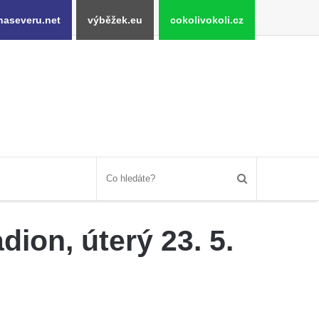
naseveru.net
výběžek.eu
cokolivokoli.cz
dion, úterý 23. 5.