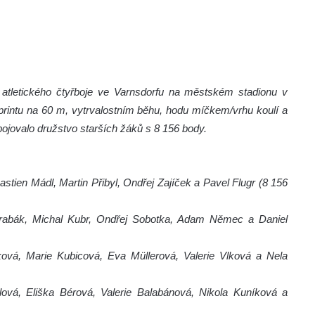
atletického čtyřboje ve Varnsdorfu na městském stadionu v
 sprintu na 60 m, vytrvalostním běhu, hodu míčkem/vrhu koulí a
jovalo družstvo starších žáků s 8 156 body.
astien Mádl, Martin Přibyl, Ondřej Zajíček a Pavel Flugr (8 156
Hrabák, Michal Kubr, Ondřej Sobotka, Adam Němec a Daniel
ová, Marie Kubicová, Eva Müllerová, Valerie Vlková a Nela
ová, Eliška Bérová, Valerie Balabánová, Nikola Kuníková a