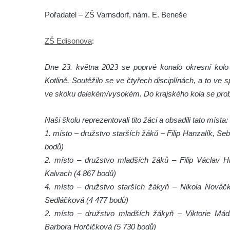
Pořadatel – ZŠ Varnsdorf, nám. E. Beneše
ZŠ Edisonova
:
Dne 23. května 2023 se poprvé konalo okresní kolo 
Kotlině. Soutěžilo se ve čtyřech disciplínách, a to ve
ve skoku dalekém/vysokém. Do krajského kola se probo
Naši školu reprezentovali tito žáci a obsadili tato místa:
1. místo – družstvo starších žáků – Filip Hanzalík, Seb
bodů)
2. místo – družstvo mladších žáků – Filip Václav 
Kalvach (4 867 bodů)
4. místo – družstvo starších žákyň – Nikola Nováčk
Sedláčková (4 477 bodů)
2. místo – družstvo mladších žákyň – Viktorie Mádl
Barbora Horčičková (5 730 bodů)