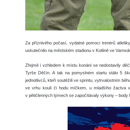
Za příznivého počasí, vydatné pomoci trenérů atleti
uskutečnilo na městském stadionu v Kotlině ve Varnsdor
Zřejmě i vzhledem k místu konání se nedostavily děč
Tyrše Děčín. A tak na pomyslném startu stálo 5 šk
jednotlivců, kteří soutěžili ve sprintu, vytrvalostním
ve vrhu koulí či hodu míčkem, u mladšího žactva v
v pětičlenných týmech se započítávaly výkony – body l