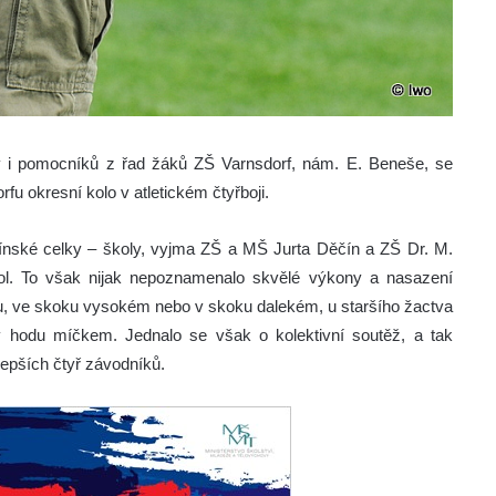
ky i pomocníků z řad žáků ZŠ Varnsdorf, nám. E. Beneše, se
fu okresní kolo v atletickém čtyřboji.
ínské celky – školy, vyjma ZŠ a MŠ Jurta Děčín a ZŠ Dr. M.
ol. To však nijak nepoznamenalo skvělé výkony a nasazení
 běhu, ve skoku vysokém nebo v skoku dalekém, u staršího žactva
 hodu míčkem. Jednalo se však o kolektivní soutěž, a tak
epších čtyř závodníků.