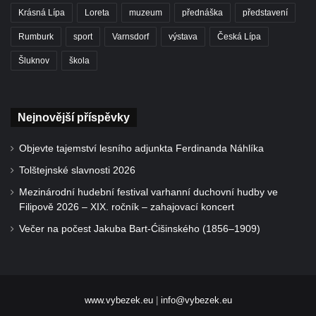
Krásná Lípa
Loreta
muzeum
přednáška
představení
Rumburk
sport
Varnsdorf
výstava
Česká Lípa
Šluknov
škola
Nejnovější příspěvky
Objevte tajemství lesního adjunkta Ferdinanda Náhlíka
Tolštejnské slavnosti 2026
Mezinárodní hudební festival varhanní duchovní hudby ve
Filipově 2026 – XIX. ročník – zahajovací koncert
Večer na počest Jakuba Bart-Ćišinského (1856–1909)
www.vybezek.eu
|
info@vybezek.eu