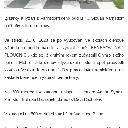
Lyžařky a lyžaři z Varnsdorfského oddílu TJ Slovan Varnsdorf
opět přivezli cenné kovy.
Ve středu 21. 6. 2023 se po vyučování ve školách členové
lyžařského oddílu nalodili a vyrazili směr BENESOV NAD
PLOUČNICÍ, kde se již druhým rokem zúčastnili Olympijského
běhu T-Mobile. Zde členové lyžařského oddílu opět předvedli
skvělou fyzičku, kterou mají díky pravidelným tréninkům a na
základě které opět vysbírali cenné kovy.
Na 300 metrech v kategorii chlapci: 1. místo: Adam Synek,
2.místo : Bohdan Havránek, 3.místo: David Scholze.
V kategorii na 500 metrů obsadil 3. místo Hugo Blaha.