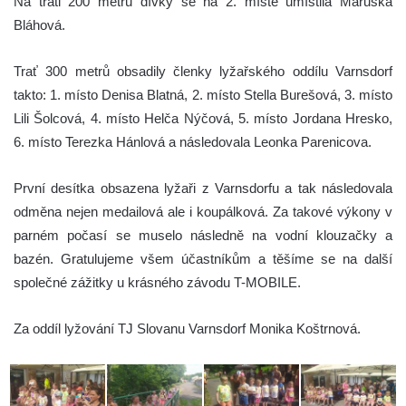
Na trati 200 metrů dívky se na 2. místě umístila Maruška
Bláhová.
Trať 300 metrů obsadily členky lyžařského oddílu Varnsdorf
takto: 1. místo Denisa Blatná, 2. místo Stella Burešová, 3. místo
Lili Šolcová, 4. místo Helča Nýčová, 5. místo Jordana Hresko,
6. místo Terezka Hánlová a následovala Leonka Parenicova.
První desítka obsazena lyžaři z Varnsdorfu a tak následovala
odměna nejen medailová ale i koupálková. Za takové výkony v
parném počasí se muselo následně na vodní klouzačky a
bazén. Gratulujeme všem účastníkům a těšíme se na další
společné zážitky u krásného závodu T-MOBILE.
Za oddíl lyžování TJ Slovanu Varnsdorf Monika Koštrnová.