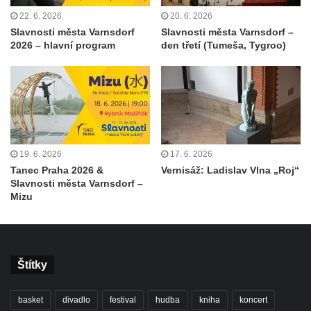
22. 6. 2026
20. 6. 2026
Slavnosti města Varnsdorf
Slavnosti města Varnsdorf –
2026 – hlavní program
den třetí (Tumeša, Tygroo)
19. 6. 2026
17. 6. 2026
Tanec Praha 2026 &
Vernisáž: Ladislav Vlna „Roj“
Slavnosti města Varnsdorf –
Mizu
Štítky
basket
divadlo
festival
hudba
kniha
koncert