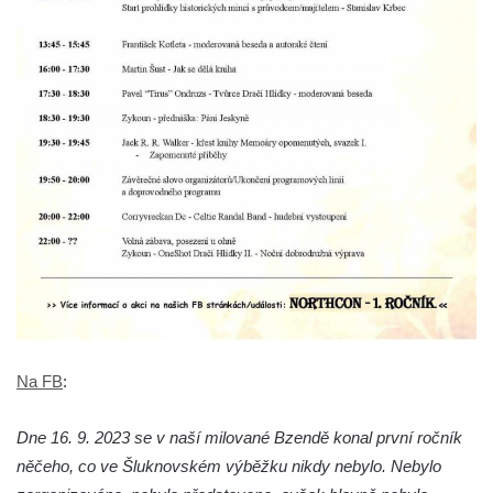
Na FB
:
Dne 16. 9. 2023 se v naší milované Bzendě konal první ročník
něčeho, co ve Šluknovském výběžku nikdy nebylo. Nebylo