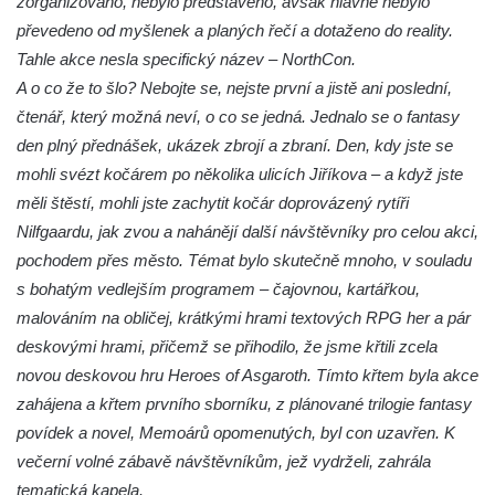
zorganizováno, nebylo představeno, avšak hlavně nebylo
převedeno od myšlenek a planých řečí a dotaženo do reality.
Tahle akce nesla specifický název – NorthCon.
A o co že to šlo? Nebojte se, nejste první a jistě ani poslední,
čtenář, který možná neví, o co se jedná. Jednalo se o fantasy
den plný přednášek, ukázek zbrojí a zbraní. Den, kdy jste se
mohli svézt kočárem po několika ulicích Jiříkova – a když jste
měli štěstí, mohli jste zachytit kočár doprovázený rytíři
Nilfgaardu, jak zvou a nahánějí další návštěvníky pro celou akci,
pochodem přes město. Témat bylo skutečně mnoho, v souladu
s bohatým vedlejším programem – čajovnou, kartářkou,
malováním na obličej, krátkými hrami textových RPG her a pár
deskovými hrami, přičemž se přihodilo, že jsme křtili zcela
novou deskovou hru Heroes of Asgaroth. Tímto křtem byla akce
zahájena a křtem prvního sborníku, z plánované trilogie fantasy
povídek a novel, Memoárů opomenutých, byl con uzavřen. K
večerní volné zábavě návštěvníkům, jež vydrželi, zahrála
tematická kapela.