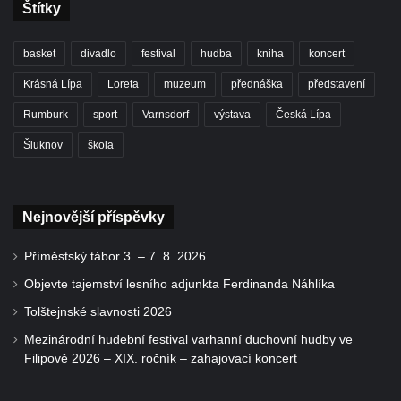
Štítky
basket
divadlo
festival
hudba
kniha
koncert
Krásná Lípa
Loreta
muzeum
přednáška
představení
Rumburk
sport
Varnsdorf
výstava
Česká Lípa
Šluknov
škola
Nejnovější příspěvky
Příměstský tábor 3. – 7. 8. 2026
Objevte tajemství lesního adjunkta Ferdinanda Náhlíka
Tolštejnské slavnosti 2026
Mezinárodní hudební festival varhanní duchovní hudby ve
Filipově 2026 – XIX. ročník – zahajovací koncert