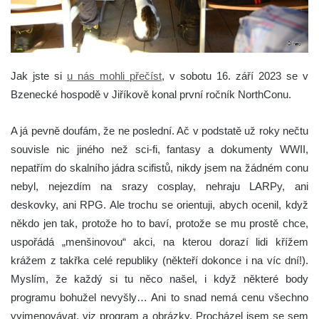
Jak jste si
u nás mohli přečíst
, v sobotu 16. září 2023 se v
Bzenecké hospodě v Jiříkově konal první ročník NorthConu.
A já pevně doufám, že ne poslední. Ač v podstatě už roky nečtu
souvisle nic jiného než sci-fi, fantasy a dokumenty WWII,
nepatřím do skalního jádra scifistů, nikdy jsem na žádném conu
nebyl, nejezdím na srazy cosplay, nehraju LARPy, ani
deskovky, ani RPG. Ale trochu se orientuji, abych ocenil, když
někdo jen tak, protože ho to baví, protože se mu prostě chce,
uspořádá „menšinovou“ akci, na kterou dorazí lidi křížem
krážem z takřka celé republiky (někteří dokonce i na víc dní!).
Myslím, že každý si tu něco našel, i když některé body
programu bohužel nevyšly… Ani to snad nemá cenu všechno
vyjmenovávat, viz program a obrázky. Procházel jsem se sem