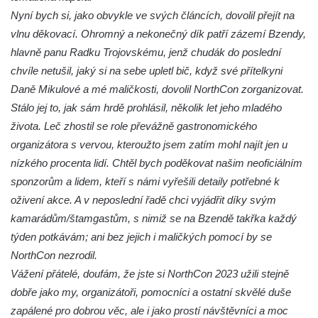
Nyní bych si, jako obvykle ve svých článcích, dovolil přejít na
vlnu děkovací. Ohromný a nekonečný dík patří zázemí Bzendy,
hlavně panu Radku Trojovskému, jenž chudák do poslední
chvíle netušil, jaký si na sebe upletl bič, když své přítelkyni
Daně Mikulové a mé maličkosti, dovolil NorthCon zorganizovat.
Stálo jej to, jak sám hrdě prohlásil, několik let jeho mladého
života. Leč zhostil se role převážně gastronomického
organizátora s vervou, kteroužto jsem zatím mohl najít jen u
nízkého procenta lidí. Chtěl bych poděkovat našim neoficiálním
sponzorům a lidem, kteří s námi vyřešili detaily potřebné k
oživení akce. A v neposlední řadě chci vyjádřit díky svým
kamarádům/štamgastům, s nimiž se na Bzendě takřka každý
týden potkávám; ani bez jejich i maličkých pomocí by se
NorthCon nezrodil.
Vážení přátelé, doufám, že jste si NorthCon 2023 užili stejně
dobře jako my, organizátoři, pomocníci a ostatní skvělé duše
zapálené pro dobrou věc, ale i jako prostí návštěvníci a moc