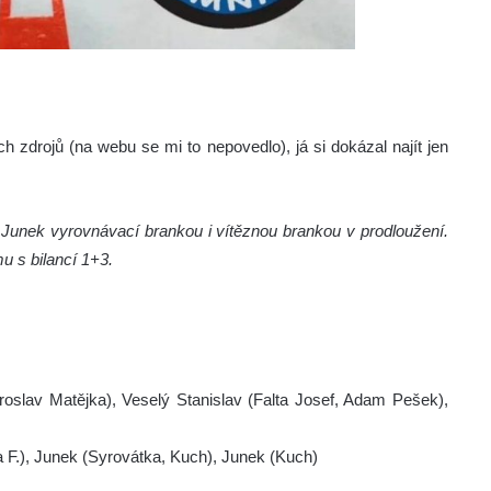
 zdrojů (na webu se mi to nepovedlo), já si dokázal najít jen
a Junek vyrovnávací brankou i vítěznou brankou v prodloužení.
u s bilancí 1+3.
oslav Matějka), Veselý Stanislav (Falta Josef, Adam Pešek),
a F.), Junek (Syrovátka, Kuch), Junek (Kuch)