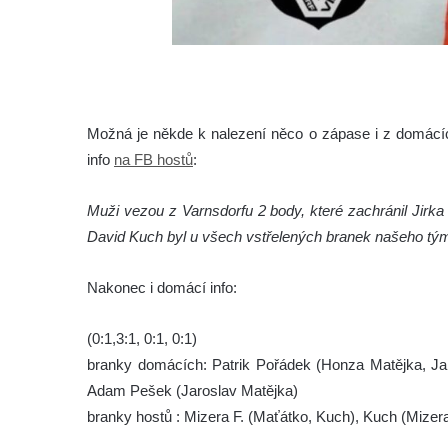
Možná je někde k nalezení něco o zápase i z domácích
info
na FB hostů
:
Muži vezou z Varnsdorfu 2 body, které zachránil Jirk
David Kuch byl u všech vstřelených branek našeho tým
Nakonec i domácí info:
(0:1,3:1, 0:1, 0:1)
branky domácích: Patrik Pořádek (Honza Matějka, Jar
Adam Pešek (Jaroslav Matějka)
branky hostů : Mizera F. (Maťátko, Kuch), Kuch (Mizer