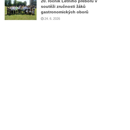
20. ročník Letního přeboru v
soutěži zručnosti žáků
gastronomických oborů
24. 6. 2026