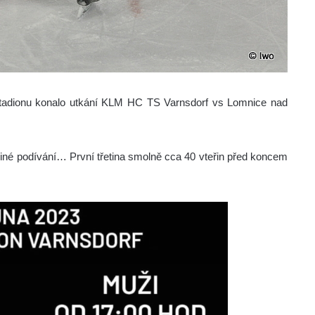
stadionu konalo utkání KLM HC TS Varnsdorf vs Lomnice nad
jiné podívání… První třetina smolně cca 40 vteřin před koncem