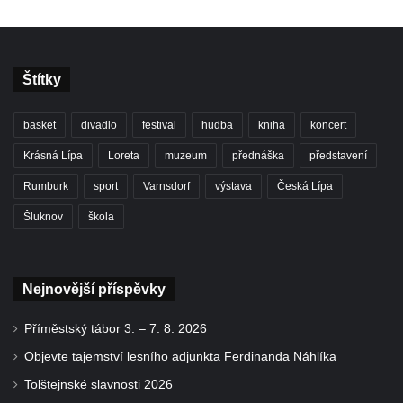
Štítky
basket
divadlo
festival
hudba
kniha
koncert
Krásná Lípa
Loreta
muzeum
přednáška
představení
Rumburk
sport
Varnsdorf
výstava
Česká Lípa
Šluknov
škola
Nejnovější příspěvky
Příměstský tábor 3. – 7. 8. 2026
Objevte tajemství lesního adjunkta Ferdinanda Náhlíka
Tolštejnské slavnosti 2026