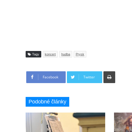
Tagy
koncert
hudba
Prysk
Tisknout
Facebook
Twitter
Podobné články