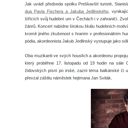
Jak uvádí předseda spolku Preškavští turisté, Stanis
dua Pavla Fischera a Jakuba Jedlinského
, vynikaj
šířících svůj hudební um v Čechách i v zahraničí. Zvol
žánrů. Koncert nabídne širokou škálu hudebních motiv
kromě jiného zkušenost s hraním v profesionálním hu
pódia, akordeonista Jakub Jedlinský vystupuje jako sól
Oba muzikanti ve svých houslích a akordeonu propoju
který proběhne 17. listopadu od 19 hodin na sále 
židovských písní po irské, zazní téma balkánské či u
převzal záštitu náměstek hejtmana Jan Sviták.