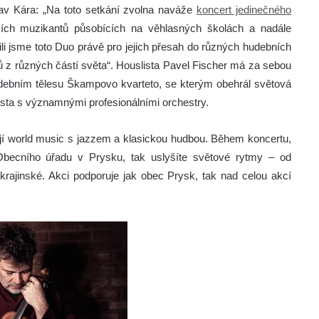
lav Kára: „Na toto setkání zvolna naváže
koncert jedinečného
ících muzikantů působících na věhlasných školách a nadále
ili jsme toto Duo právě pro jejich přesah do různých hudebních
ů z různých částí světa“. Houslista Pavel Fischer má za sebou
debním tělesu Škampovo kvarteto, se kterým obehrál světová
ista s významnými profesionálními orchestry.
jí world music s jazzem a klasickou hudbou. Během koncertu,
Obecního úřadu v Prysku, tak uslyšíte světové rytmy – od
krajinské. Akci podporuje jak obec Prysk, tak nad celou akcí