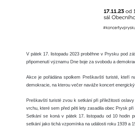
V pátek 17. listopadu 2023 proběhne v Prysku pod záš
připomenutí významu Dne boje za svobodu a demokrac
Akce je pořádána spolkem Preškavští turisté, kteří n
demokracie, na kterou večer naváže koncert energický
Preškavští turisté zvou k setkání při příležitosti os
vrchu, které sem před pěti lety zasadila obec Prysk při
Setkání se koná v pátek 17. listopadu od 10 hodin
setkání jako tichá vzpomínka na události roku 1939 a 1