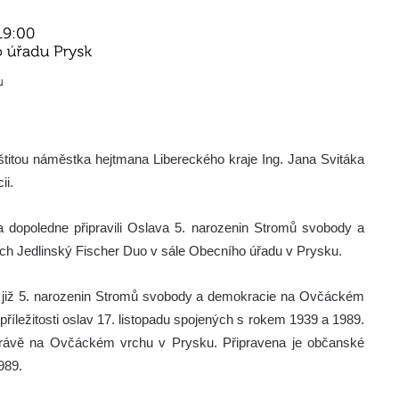
titou náměstka hejtmana Libereckého kraje Ing. Jana Svitáka
ii.
a dopoledne připravili Oslava 5. narozenin Stromů svobody a
ch Jedlinský Fischer Duo v sále Obecního úřadu v Prysku.
lavy již 5. narozenin Stromů svobody a demokracie na Ovčáckém
 příležitosti oslav 17. listopadu spojených s rokem 1939 a 1989.
 právě na Ovčáckém vrchu v Prysku. Připravena je občanské
989.