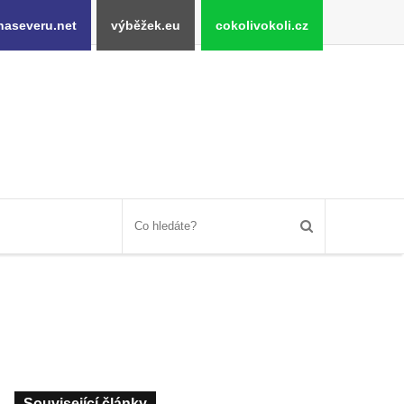
naseveru.net
výběžek.eu
cokolivokoli.cz
Související články