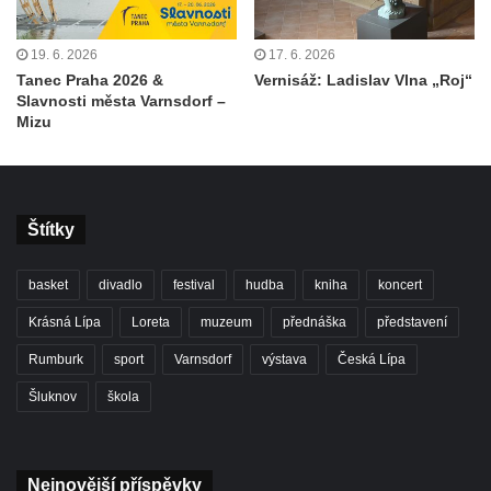
19. 6. 2026
17. 6. 2026
Tanec Praha 2026 &
Vernisáž: Ladislav Vlna „Roj“
Slavnosti města Varnsdorf –
Mizu
Štítky
basket
divadlo
festival
hudba
kniha
koncert
Krásná Lípa
Loreta
muzeum
přednáška
představení
Rumburk
sport
Varnsdorf
výstava
Česká Lípa
Šluknov
škola
Nejnovější příspěvky