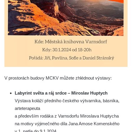
V prostorách budovy MCKV můžete zhlédnout výstavy:
Labyrint světa a ráj srdce – Miroslav Huptych
Výstava koláží předního českého výtvarníka, básníka,
arteterapeuta
a především rodáka z Varnsdorfu Miroslava Huptycha
na motivy výjimečného díla Jana Amose Komenského
v 1. patře do 9.1.2024