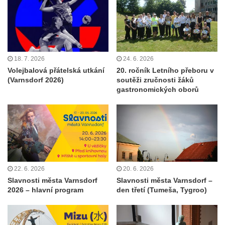
18. 7. 2026
24. 6. 2026
Volejbalová přátelská utkání
20. ročník Letního přeboru v
(Varnsdorf 2026)
soutěži zručnosti žáků
gastronomických oborů
22. 6. 2026
20. 6. 2026
Slavnosti města Varnsdorf
Slavnosti města Varnsdorf –
2026 – hlavní program
den třetí (Tumeša, Tygroo)