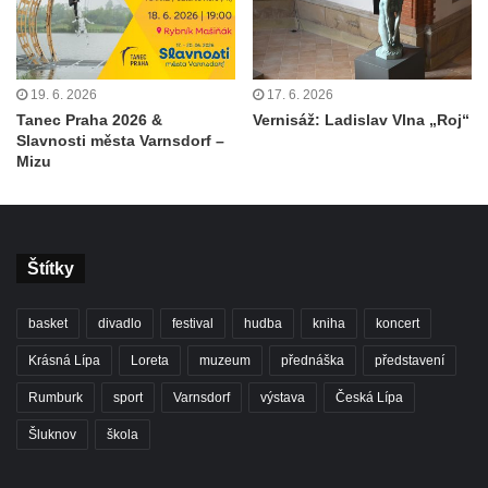
19. 6. 2026
17. 6. 2026
Tanec Praha 2026 &
Vernisáž: Ladislav Vlna „Roj“
Slavnosti města Varnsdorf –
Mizu
Štítky
basket
divadlo
festival
hudba
kniha
koncert
Krásná Lípa
Loreta
muzeum
přednáška
představení
Rumburk
sport
Varnsdorf
výstava
Česká Lípa
Šluknov
škola