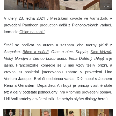
V úterý 23. ledna 2024
v Městském divadle ve Varnsdorfu
v
provedení
Pantheon production
další z Pignonovských variací,
komedie
Chlap na zabití
.
Stačí se podívat na autora a seznam jeho tvorby (
Muž z
Acapulca,
Blbec k večeři
, Otec a otec, Kopyto,
Klec bláznů
,
Velký blondýn s černou botou anebo třeba Dotěrný chlap)
a je
jasno. Francouzské komedie se u nás vždy těšily přízni, a
zrovna tu poslední jmenovanou známe v provedení Lino
Ventura-Jacques Brel či obdobnou variaci Drž hubu! s Jeanem
Reno a Gérardem Depardieu. A i když je princip vlastně stále
týž a děj v podstatě jednoduchý,
hra v tomhle provedení
pobaví.
Lidi řvali smíchy chvílemi tolik, že nebylo slyšet dialogy herců.