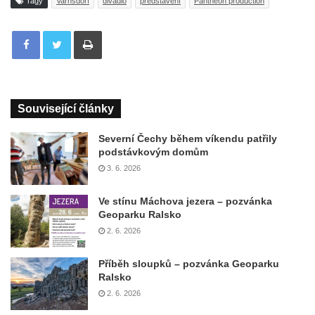
Tagy
Varnsdorf
divadlo
představení
Pantheon production
Tisknout
Související články
Severní Čechy během víkendu patřily
podstávkovým domům
3. 6. 2026
Ve stínu Máchova jezera – pozvánka
Geoparku Ralsko
2. 6. 2026
Příběh sloupků – pozvánka Geoparku
Ralsko
2. 6. 2026