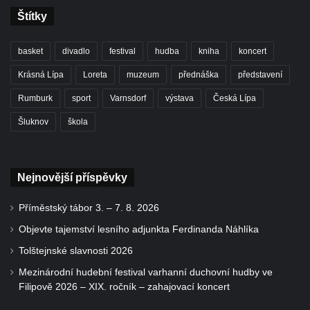
Štítky
basket
divadlo
festival
hudba
kniha
koncert
Krásná Lípa
Loreta
muzeum
přednáška
představení
Rumburk
sport
Varnsdorf
výstava
Česká Lípa
Šluknov
škola
Nejnovější příspěvky
Příměstský tábor 3. – 7. 8. 2026
Objevte tajemství lesního adjunkta Ferdinanda Náhlíka
Tolštejnské slavnosti 2026
Mezinárodní hudební festival varhanní duchovní hudby ve
Filipově 2026 – XIX. ročník – zahajovací koncert