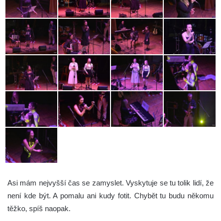
Asi mám nejvyšší čas se zamyslet. Vyskytuje se tu tolik lidí, že
není kde být. A pomalu ani kudy fotit. Chybět tu budu někomu
těžko, spíš naopak.