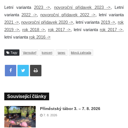
Letní varianta
2023 ->
,
novoroční přídavek 2023 ->
, Letní
varianta
2022 ->
,
novoroční přídavek 2022 ->
, letní varianta
2021 ->
,
novoroční přídavek 2020 ->
, letní varianta
2019 ->
,
rok
2019 ->
,
rok 2018 ->
,
rok 2017 ->
, letní varianta
rok 2017 ->
,
letní varianta
rok 2016 ->
Tagy
Varnsdorf
koncert
tanec
lidová zahrada
Tisknout
Související články
Příměstský tábor 3. – 7. 8. 2026
7. 8. 2026