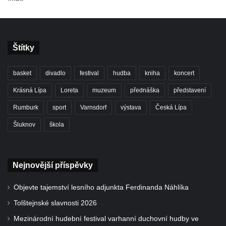
Štítky
basket
divadlo
festival
hudba
kniha
koncert
Krásná Lípa
Loreta
muzeum
přednáška
představení
Rumburk
sport
Varnsdorf
výstava
Česká Lípa
Šluknov
škola
Nejnovější příspěvky
Objevte tajemství lesního adjunkta Ferdinanda Náhlíka
Tolštejnské slavnosti 2026
Mezinárodní hudební festival varhanní duchovní hudby ve