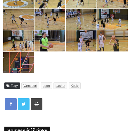
Tagy
Varnsdorf
sport
basket
Kbely
Tisknout
Související články