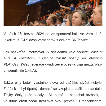
V pátek 15. března 2024 se ve sportovní hale ve Varnsdorfu
utkali muži TJ Slovan Varnsdorf A s celkem BK Teplice.
Jak baskeťáci informovali:
V posledním kole základní části si
Muži A vítězstvím v Děčíně zajistili postup do letošního
PLAYOFF.
(Web federace uvádí Severočeská Liga mužů, play-
off semifinále 1.-4. A).
Takže plný kotel, vlastního slova od začátku slyšet nebylo.
Začátek nebyl špatný, domácí se vzepjali a tlačili, co se dalo.
Trojky létaly, koše padaly… Ale hosté se nenechali rozhodit, a
ve druhé čtvrti začali ukazovat svou převahu. Předpokládám,