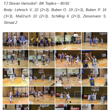
TJ Slovan Varnsdorf : BK Teplice – 80:92
Body: Lehroch V. 22 (2×3), Buben O. 19 (1×3), Buben P. 16
(3×3), Maščuch 10 (2×3), Schilling 6 (2×3), Ziesemann 5,
Strnad 2