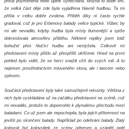
přišla pozměněná nebo úplně vynechaná. Možná to bude tím,
že velká část děje zde byla vyjádřena hlavně hudbou. Ta mi
přišla v celku dobře zvolena. Příběh díky ní často rychle
gradoval, což je pro Erbenovy balady velice typické. Vůbec by
mi ale nevadilo, kdyby hudba byla místy tlumenější a spíše
dokreslovala atmosféru příběhu. Některé repliky jsem totiž
bohužel přes hlučící hudbu ani neslyšela. Celkově mi
představení místy přišlo až přespříliš ukřičené. Hned na první
pohled bylo vidět, že se herci snažili vžít do svých rolí. A to
nejenom prostřednictvím mluveného slova, ale i tancem nebo
zpěvem.
Součástí představení byly také samozřejmě rekvizity. Většina z
nich byla vyskládána už na začátku představení na scéně, což
mi nevadilo, protože to dopomohlo k plynulému přechodu mezi
baladami. Co už jsem ale nepochopila, byla jejich přítomnost na
jevišti po skončení balady. Například po odehrání balady Zlatý
kolovrat byl kolovrátek ze scény odnesen a vzápětí opět