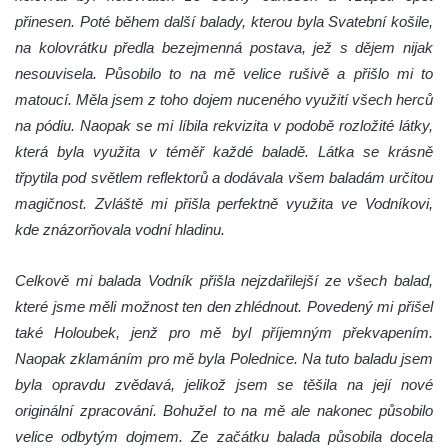
přinesen. Poté během další balady, kterou byla Svatební košile,
na kolovrátku předla bezejmenná postava, jež s dějem nijak
nesouvisela. Působilo to na mě velice rušivě a přišlo mi to
matoucí. Měla jsem z toho dojem nuceného využití všech herců
na pódiu. Naopak se mi líbila rekvizita v podobě rozložité látky,
která byla využita v téměř každé baladě. Látka se krásně
třpytila pod světlem reflektorů a dodávala všem baladám určitou
magičnost. Zvláště mi přišla perfektně využita ve Vodníkovi,
kde znázorňovala vodní hladinu.
Celkově mi balada Vodník přišla nejzdařilejší ze všech balad,
které jsme měli možnost ten den zhlédnout. Povedený mi přišel
také Holoubek, jenž pro mě byl příjemným překvapením.
Naopak zklamáním pro mě byla Polednice. Na tuto baladu jsem
byla opravdu zvědavá, jelikož jsem se těšila na její nové
originální zpracování. Bohužel to na mě ale nakonec působilo
velice odbytým dojmem. Ze začátku balada působila docela