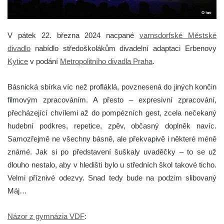
V pátek 22. března 2024 nacpané
varnsdorfské Městské
divadlo
nabídlo středoškolákům divadelní adaptaci Erbenovy
Kytice
v podání
Metropolitního divadla Praha
.
Básnická sbírka víc než profláklá, povznesená do jiných končin
filmovým zpracováním. A přesto – expresivní zpracování,
přecházející chvílemi až do pompézních gest, zcela nečekaný
hudební podkres, repetice, zpěv, občasný doplněk navíc.
Samozřejmě ne všechny básně, ale překvapivě i některé méně
známé. Jak si po představení šuškaly uvaděčky – to se už
dlouho nestalo, aby v hledišti bylo u středních škol takové ticho.
Velmi příznivé odezvy. Snad tedy bude na podzim slibovaný
Máj…
Názor z gymnázia VDF
: