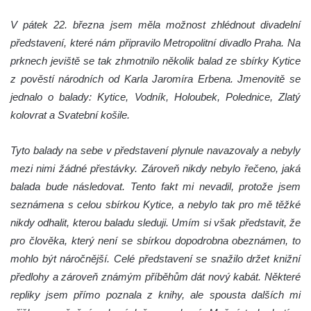
V pátek 22. března jsem měla možnost zhlédnout divadelní
představení, které nám připravilo Metropolitní divadlo Praha. Na
prknech jeviště se tak zhmotnilo několik balad ze sbírky Kytice
z pověstí národních od Karla Jaromíra Erbena. Jmenovitě se
jednalo o balady: Kytice, Vodník, Holoubek, Polednice, Zlatý
kolovrat a Svatební košile.
Tyto balady na sebe v představení plynule navazovaly a nebyly
mezi nimi žádné přestávky. Zároveň nikdy nebylo řečeno, jaká
balada bude následovat. Tento fakt mi nevadil, protože jsem
seznámena s celou sbírkou Kytice, a nebylo tak pro mě těžké
nikdy odhalit, kterou baladu sleduji. Umím si však představit, že
pro člověka, který není se sbírkou dopodrobna obeznámen, to
mohlo být náročnější. Celé představení se snažilo držet knižní
předlohy a zároveň známým příběhům dát nový kabát. Některé
repliky jsem přímo poznala z knihy, ale spousta dalších mi