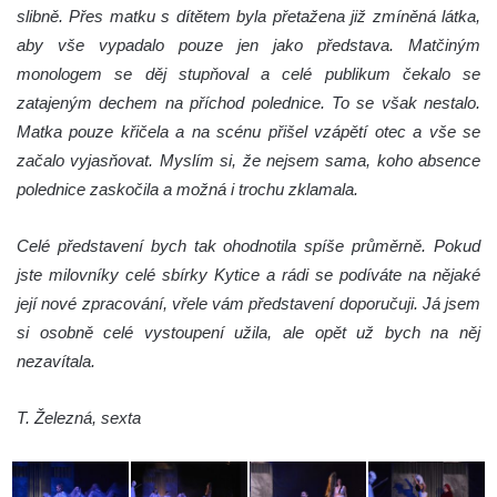
slibně. Přes matku s dítětem byla přetažena již zmíněná látka,
aby vše vypadalo pouze jen jako představa. Matčiným
monologem se děj stupňoval a celé publikum čekalo se
zatajeným dechem na příchod polednice. To se však nestalo.
Matka pouze křičela a na scénu přišel vzápětí otec a vše se
začalo vyjasňovat. Myslím si, že nejsem sama, koho absence
polednice zaskočila a možná i trochu zklamala.
Celé představení bych tak ohodnotila spíše průměrně. Pokud
jste milovníky celé sbírky Kytice a rádi se podíváte na nějaké
její nové zpracování, vřele vám představení doporučuji. Já jsem
si osobně celé vystoupení užila, ale opět už bych na něj
nezavítala.
T. Železná, sexta