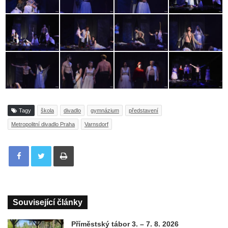
Tagy
škola
divadlo
gymnázium
představení
Metropolitní divadlo Praha
Varnsdorf
Tisknout
Související články
Příměstský tábor 3. – 7. 8. 2026