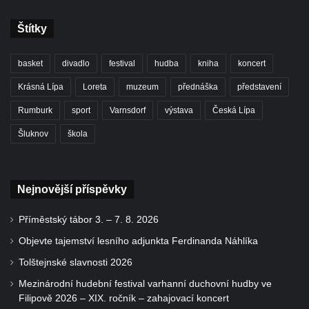
Štítky
basket
divadlo
festival
hudba
kniha
koncert
Krásná Lípa
Loreta
muzeum
přednáška
představení
Rumburk
sport
Varnsdorf
výstava
Česká Lípa
Šluknov
škola
Nejnovější příspěvky
Příměstský tábor 3. – 7. 8. 2026
Objevte tajemství lesního adjunkta Ferdinanda Náhlíka
Tolštejnské slavnosti 2026
Mezinárodní hudební festival varhanní duchovní hudby ve
Filipově 2026 – XIX. ročník – zahajovací koncert