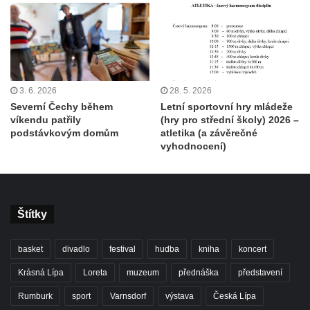
3. 6. 2026
28. 5. 2026
Severní Čechy během
Letní sportovní hry mládeže
víkendu patřily
(hry pro střední školy) 2026 –
podstávkovým domům
atletika (a závěrečné
vyhodnocení)
Štítky
basket
divadlo
festival
hudba
kniha
koncert
Krásná Lípa
Loreta
muzeum
přednáška
představení
Rumburk
sport
Varnsdorf
výstava
Česká Lípa