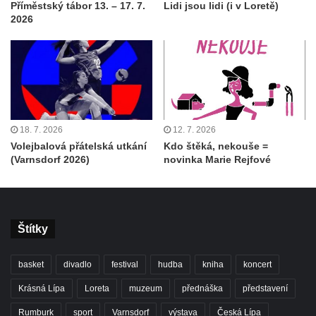
Příměstský tábor 13. – 17. 7.
Lidi jsou lidi (i v Loretě)
2026
18. 7. 2026
12. 7. 2026
Volejbalová přátelská utkání
Kdo štěká, nekouše =
(Varnsdorf 2026)
novinka Marie Rejfové
Štítky
basket
divadlo
festival
hudba
kniha
koncert
Krásná Lípa
Loreta
muzeum
přednáška
představení
Rumburk
sport
Varnsdorf
výstava
Česká Lípa