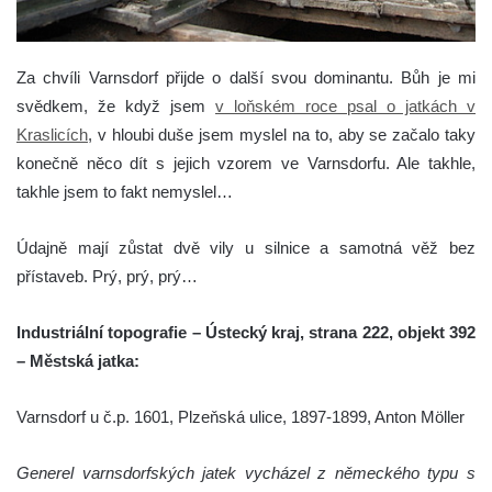
Za chvíli Varnsdorf přijde o další svou dominantu.
Bůh je mi
svědkem, že když jsem
v loňském roce psal o jatkách v
Kraslicích
, v hloubi duše jsem myslel na to, aby se začalo taky
konečně něco dít s jejich vzorem ve Varnsdorfu. Ale takhle,
takhle jsem to fakt nemyslel…
Údajně mají zůstat dvě vily u silnice a samotná věž bez
přístaveb. Prý, prý, prý…
Industriální topografie – Ústecký kraj, strana 222, objekt 392
– Městská jatka:
Varnsdorf u č.p. 1601, Plzeňská ulice, 1897-1899, Anton Möller
Generel varnsdorfských jatek vycházel z německého typu s