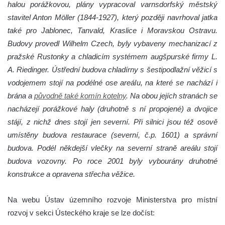
halou porážkovou, plány vypracoval varnsdorfský městský
stavitel Anton Möller (1844-1927), který později navrhoval jatka
také pro Jablonec, Tanvald, Kraslice i Moravskou Ostravu.
Budovy provedl Wilhelm Czech, byly vybaveny mechanizací z
pražské Rustonky a chladicím systémem augšpurské firmy L.
A. Riedinger. Ústřední budova chladírny s šestipodlažní věžicí s
vodojemem stojí na podélné ose areálu, na které se nachází i
brána a
původně také komín kotelny
. Na obou jejích stranách se
nacházejí porážkové haly (druhotně s ní propojené) a dvojice
stájí, z nichž dnes stojí jen severní. Při silnici jsou též osově
umístěny budova restaurace (severní, č.p. 1601) a správní
budova. Podél někdejší vlečky na severní straně areálu stojí
budova vozovny. Po roce 2001 byly vybourány druhotné
konstrukce a opravena střecha věžice.
Na webu Ústav územního rozvoje Ministerstva pro místní
rozvoj v sekci Ústeckého kraje se lze dočíst: