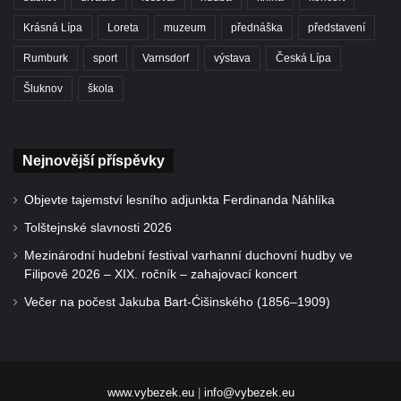
Krásná Lípa
Loreta
muzeum
přednáška
představení
Rumburk
sport
Varnsdorf
výstava
Česká Lípa
Šluknov
škola
Nejnovější příspěvky
Objevte tajemství lesního adjunkta Ferdinanda Náhlíka
Tolštejnské slavnosti 2026
Mezinárodní hudební festival varhanní duchovní hudby ve
Filipově 2026 – XIX. ročník – zahajovací koncert
Večer na počest Jakuba Bart-Ćišinského (1856–1909)
www.vybezek.eu
|
info@vybezek.eu