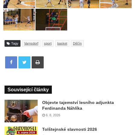
Tagy
Varnsdorf
sport
basket
Děčín
Tisknout
Související články
Objevte tajemství lesního adjunkta
Ferdinanda Náhlíka
6. 8. 2026
Tolštejnské slavnosti 2026