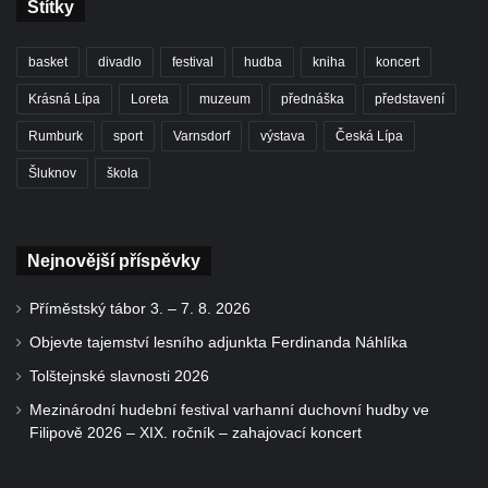
Štítky
basket
divadlo
festival
hudba
kniha
koncert
Krásná Lípa
Loreta
muzeum
přednáška
představení
Rumburk
sport
Varnsdorf
výstava
Česká Lípa
Šluknov
škola
Nejnovější příspěvky
Příměstský tábor 3. – 7. 8. 2026
Objevte tajemství lesního adjunkta Ferdinanda Náhlíka
Tolštejnské slavnosti 2026
Mezinárodní hudební festival varhanní duchovní hudby ve
Filipově 2026 – XIX. ročník – zahajovací koncert