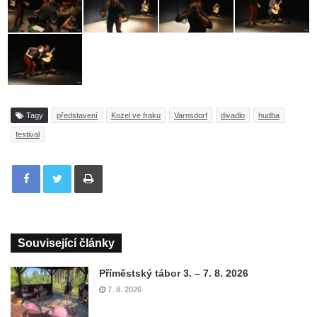
Tagy
představení
Kozel ve fraku
Varnsdorf
divadlo
hudba
festival
Tisknout
Související články
Příměstský tábor 3. – 7. 8. 2026
7. 8. 2026