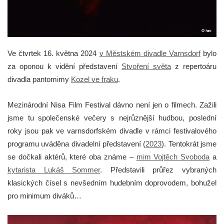
Ve čtvrtek 16. května 2024
v Městském divadle Varnsdorf
bylo
za oponou k vidění představení
Stvoření světa
z repertoáru
divadla pantomimy
Kozel ve fraku
.
Mezinárodní Nisa Film Festival dávno není jen o filmech. Zažili
jsme tu společenské večery s nejrůznější hudbou, poslední
roky jsou pak ve varnsdorfském divadle v rámci festivalového
programu uváděna divadelní představení (
2023
). Tentokrát jsme
se dočkali aktérů, které oba známe –
mim Vojtěch Svoboda
a
kytarista Lukáš Sommer
. Představili průřez vybraných
klasických čísel s nevšedním hudebním doprovodem, bohužel
pro minimum diváků…