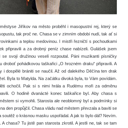
í městyse Jiříkov na město proběhl i masopustní rej, který se
opustu, tak proč ne. Chasa se v zimním období nudí, tak ať si
krovinkami a teplou medovinou. I mistři řezničtí s pochoutkami
k připravili a za drobný peníz chase nabízeli. Gulášek jsem
se svojí družinou veselí rozpoutal. Páni muzikanti písničky
u droboť pohádkovou taškařici „O hrozném draku“ připravili. A
y i dospělé brániti se naučil. Až od dalekého Děčína ten drak
držel. Byla to Matylda. Na začátku divoká byla, to Vám povídám.
o děti ochočil. Pak si s nimi hrála a Rudému moři za odměnu
bavili. O hodině dvanácté konec taškařice byl. Aby chasa s
městem si vymohli. Starosta ale neoblomný byl a podmínky si
u na den propůjčil. Chasa vládu nad městem převzala a baviti se
a soutěž o krásnou masku uspořádal. A jak to bylo dál? Nevím.
 chasa? Tu jistě pan starosta zkrotil. A jestli ne, tak se tam