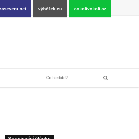
naseveru.net
výběžek.eu
cokolivokoli.cz
Související články