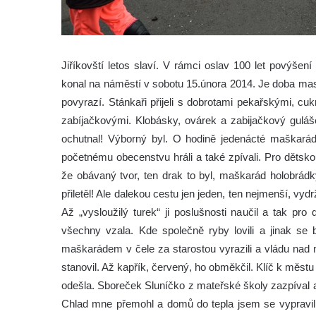
Jiříkovští letos slaví. V rámci oslav 100 let povýšen
konal na náměstí v sobotu 15.února 2014. Je doba mas
povyrazí.
Stánkaři přijeli s dobrotami pekařskými, cu
zabíjačkovými. Klobásky, ovárek a zabijačkový guláše
ochutnal! Výborný byl. O hodině jedenácté maškarád 
početnému obecenstvu hráli a také zpívali. Pro dětsko
že obávaný tvor, ten drak to byl, maškarád holobrádk
přiletěl! Ale dalekou cestu jen jeden, ten nejmenší, vy
Až „vysloužilý turek“ ji poslušnosti naučil a tak pr
všechny vzala. Kde společně ryby lovili a jinak se 
maškarádem v čele za starostou vyrazili a vládu nad 
stanovil. Až kapřík, červený, ho obměkčil. Klíč k měst
odešla. Sboreček Sluníčko z mateřské školy zazpíval 
Chlad mne přemohl a domů do tepla jsem se vypravil. A