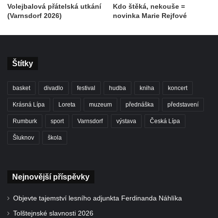
Volejbalová přátelská utkání
Kdo štěká, nekouše =
(Varnsdorf 2026)
novinka Marie Rejfové
Štítky
basket
divadlo
festival
hudba
kniha
koncert
Krásná Lípa
Loreta
muzeum
přednáška
představení
Rumburk
sport
Varnsdorf
výstava
Česká Lípa
Šluknov
škola
Nejnovější příspěvky
Objevte tajemství lesního adjunkta Ferdinanda Náhlíka
Tolštejnské slavnosti 2026