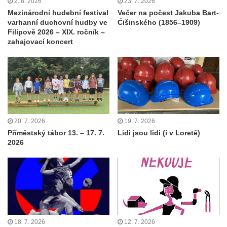
2. 8. 2026
23. 7. 2026
Mezinárodní hudební festival
Večer na počest Jakuba Bart-
varhanní duchovní hudby ve
Ćišinského (1856–1909)
Filipově 2026 – XIX. ročník –
zahajovací koncert
20. 7. 2026
19. 7. 2026
Příměstský tábor 13. – 17. 7.
Lidi jsou lidi (i v Loretě)
2026
18. 7. 2026
12. 7. 2026