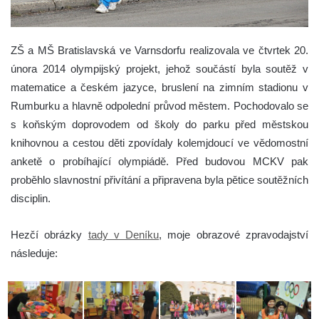
ZŠ a MŠ Bratislavská ve Varnsdorfu realizovala ve čtvrtek 20.
února 2014 olympijský projekt, jehož součástí byla soutěž v
matematice a českém jazyce, bruslení na zimním stadionu v
Rumburku a hlavně odpolední průvod městem.
Pochodovalo se
s koňským doprovodem od školy do parku před městskou
knihovnou a cestou děti zpovídaly kolemjdoucí ve vědomostní
anketě o probíhající olympiádě. Před budovou MCKV pak
proběhlo slavnostní přivítání a připravena byla pětice soutěžních
disciplin.
Hezčí obrázky
tady v Deníku
, moje obrazové zpravodajství
následuje: