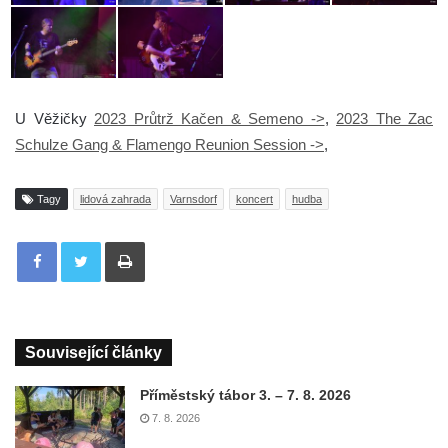
U Věžičky
2023 Průtrž Kačen & Semeno ->
,
2023 The Zac
Schulze Gang & Flamengo Reunion Session ->
,
Tagy
lidová zahrada
Varnsdorf
koncert
hudba
Tisknout
Související články
Příměstský tábor 3. – 7. 8. 2026
7. 8. 2026