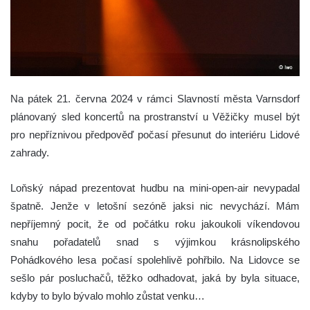
Na pátek 21. června 2024 v rámci Slavností města Varnsdorf
plánovaný sled koncertů na prostranství u Věžičky musel být
pro nepříznivou předpověď počasí přesunut do interiéru Lidové
zahrady.
Loňský nápad prezentovat hudbu na mini-open-air nevypadal
špatně. Jenže v letošní sezóně jaksi nic nevychází. Mám
nepříjemný pocit, že od počátku roku jakoukoli víkendovou
snahu pořadatelů snad s výjimkou krásnolipského
Pohádkového lesa počasí spolehlivě pohřbilo. Na Lidovce se
sešlo pár posluchačů, těžko odhadovat, jaká by byla situace,
kdyby to bylo bývalo mohlo zůstat venku…