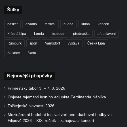
Štítky
basket
divadlo
festival
hudba
kniha
koncert
Krásná Lípa
Loreta
muzeum
přednáška
představení
Rumburk
sport
Varnsdorf
výstava
Česká Lípa
Šluknov
škola
Nejnovější příspěvky
Příměstský tábor 3. – 7. 8. 2026
Objevte tajemství lesního adjunkta Ferdinanda Náhlíka
Tolštejnské slavnosti 2026
Mezinárodní hudební festival varhanní duchovní hudby ve
Filipově 2026 – XIX. ročník – zahajovací koncert