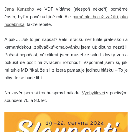
Jana Kunzeho
ve VDF vídáme (alespoň někteří) poměrně
často, byť v poněkud jiné roli. Ale
pamětníci ho už zažili i jako
hudebníka
, takže repete.
A pak… Jak to jen napsat? Větší sračku než tuhle přátelskou a
kamarádskou „zpěvačku“-omalovánku jsem už dlouho nezažil.
Počasí nepočasí, několikrát jsem musel ze sálu Lidovky ven a
pokusit se pocit na zvracení rozchodit. Vzpomněl jsem si, jak
mi tuhle MD říkal, že si z Izera pamatuje jedinou hlášku – To je
blbý, to se bude líbit.
Na závěr jsem si trochu spravil náladu.
Vychytilovci
s poctivým
soundem 70. a 80. let.