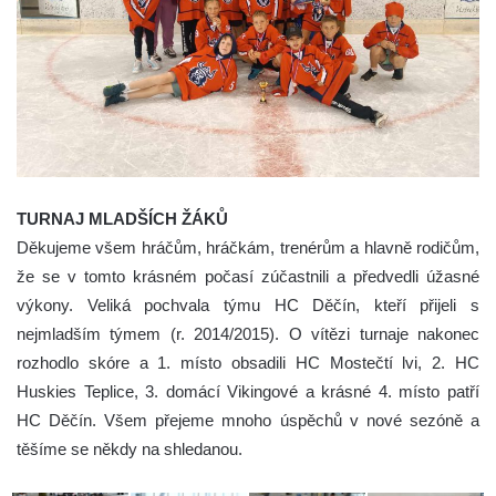
TURNAJ MLADŠÍCH ŽÁKŮ
Děkujeme všem hráčům, hráčkám, trenérům a hlavně rodičům,
že se v tomto krásném počasí zúčastnili a předvedli úžasné
výkony. Veliká pochvala týmu HC Děčín, kteří přijeli s
nejmladším týmem (r. 2014/2015). O vítězi turnaje nakonec
rozhodlo skóre a 1. místo obsadili HC Mostečtí lvi, 2. HC
Huskies Teplice, 3. domácí Vikingové a krásné 4. místo patří
HC Děčín. Všem přejeme mnoho úspěchů v nové sezóně a
těšíme se někdy na shledanou.