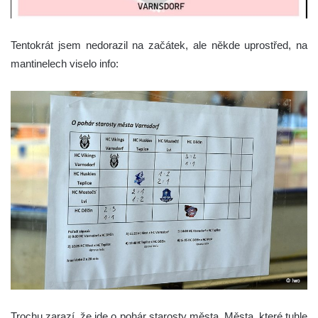
Tentokrát jsem nedorazil na začátek, ale někde uprostřed, na
mantinelech viselo info:
Trochu zarazí, že jde o pohár starosty města. Města, které tuhle