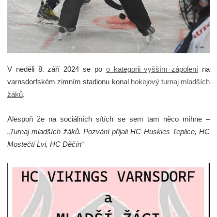
V neděli 8. září 2024 se po
o kategorii vyšším zápolení
na
varnsdorfském zimním stadionu konal
hokejový turnaj mladších
žáků
.
Alespoň že na sociálních sítích se sem tam něco mihne –
„
Turnaj mladších žáků. Pozvání přijali HC Huskies Teplice, HC
Mostečtí Lvi, HC Děčín
“