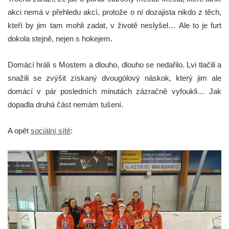
akci nemá v přehledu akcí, protože o ní dozajista nikdo z těch,
kteří by jim tam mohli zadat, v životě neslyšel… Ale to je furt
dokola stejně, nejen s hokejem.
Domácí hráli s Mostem a dlouho, dlouho se nedařilo. Lvi tlačili a
snažili se zvýšit získaný dvougólový náskok, který jim ale
domácí v pár posledních minutách zázračně vyfoukli… Jak
dopadla druhá část nemám tušení.
A opět
sociální sítě
: