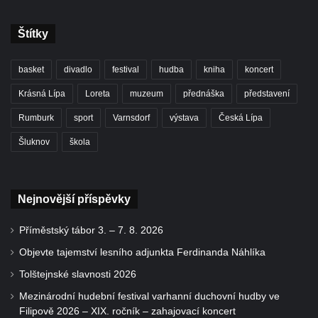
Štítky
basket
divadlo
festival
hudba
kniha
koncert
Krásná Lípa
Loreta
muzeum
přednáška
představení
Rumburk
sport
Varnsdorf
výstava
Česká Lípa
Šluknov
škola
Nejnovější příspěvky
Příměstský tábor 3. – 7. 8. 2026
Objevte tajemství lesního adjunkta Ferdinanda Náhlíka
Tolštejnské slavnosti 2026
Mezinárodní hudební festival varhanní duchovní hudby ve
Filipově 2026 – XIX. ročník – zahajovací koncert