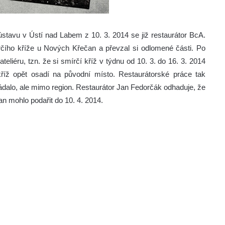
tavu v Ústí nad Labem z 10. 3. 2014 se již restaurátor BcA.
ího kříže u Nových Křečan a převzal si odlomené části. Po
eliéru, tzn. že si smírčí kříž v týdnu od 10. 3. do 16. 3. 2014
íž opět osadí na původní místo. Restaurátorské práce tak
dalo, ale mimo region. Restaurátor Jan Fedorčák odhaduje, že
n mohlo podařit do 10. 4. 2014.