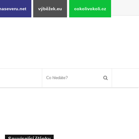
naseveru.net
výběžek.eu
cokolivokoli.cz
Související články