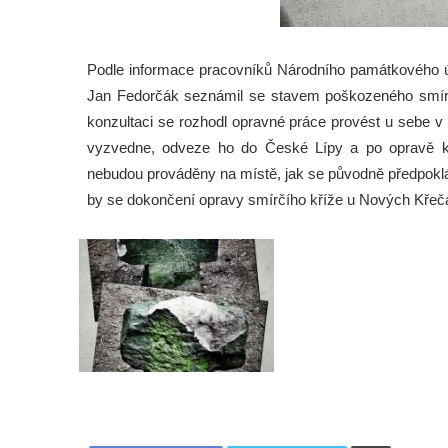
Podle informace pracovníků Národního památkového ús
Jan Fedorčák seznámil se stavem poškozeného smírč
konzultaci se rozhodl opravné práce provést u sebe v at
vyzvedne, odveze ho do České Lípy a po opravě kř
nebudou prováděny na místě, jak se původně předpoklá
by se dokončení opravy smírčího kříže u Nových Křeča
Tisknout