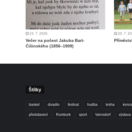
23. 7. 2026
20. 7. 2
Večer na počest Jakuba Bart-
Příměstsk
Ćišinského (1856–1909)
Štítky
basket
divadlo
festival
hudba
kniha
konce
představení
Rumburk
sport
Varnsdorf
výstava