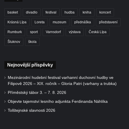
basket
divadlo
festival
hudba
kniha
koncert
Krásná Lípa
Loreta
muzeum
přednáška
představení
Rumburk
sport
Varnsdorf
výstava
Česká Lípa
Šluknov
škola
Nejnovější příspěvky
Mezinárodní hudební festival varhanní duchovní hudby ve
Filipově 2026 – XIX. ročník – Gloria Patri (varhany a trubka)
Příměstský tábor 3. – 7. 8. 2026
Objevte tajemství lesního adjunkta Ferdinanda Náhlíka
Tolštejnské slavnosti 2026