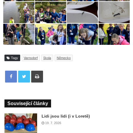
Tagy
Varnsdorf
škola
Německo
Tisknout
Související články
Lidi jsou lidi (i v Loretě)
19. 7. 2026