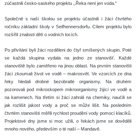
zúčastnili česko-saského projektu ,,Řeka není jen voda.“
Společně s naší školou se projektu účastnili i žáci čtvrtého
ročníku základní školy v Seifhennersdorfu. Cílem projektu bylo
rozšířit znalosti dětí o vodních tocích.
Po přivítání byli žáci rozděleni do čtyř smíšených skupin. Poté
se každá skupina vydala na jedno ze stanovišť. Každé
stanoviště bylo zaměřeno na jinou oblast. Na prvním stanovišti
žáci zkoumali život ve vodě – makrosvět. Ve vzorcích ze dna
řeky hledali drobné bezobratlé organismy. Na druhém
pozorovali pod mikroskopem mikroorganismy žijící ve vodě a
na kamenech. Na třetím si žáci zahráli na chemiky, naučili se
jak rozlišit jakost vody a proč se může lišit. Na posledním
čtvrtém stanovišti měřili rychlost proudění vody pomocí klacíků.
Projektové dny jsme si moc užili, o řekách jsme se dověděli
mnoho nového, především o té naší – Mandavě.