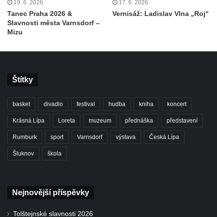
19. 6. 2026
17. 6. 2026
Tanec Praha 2026 &
Vernisáž: Ladislav Vlna „Roj“
Slavnosti města Varnsdorf –
Mizu
Štítky
basket
divadlo
festival
hudba
kniha
koncert
Krásná Lípa
Loreta
muzeum
přednáška
představení
Rumburk
sport
Varnsdorf
výstava
Česká Lípa
Šluknov
škola
Nejnovější příspěvky
Tolštejnské slavnosti 2026