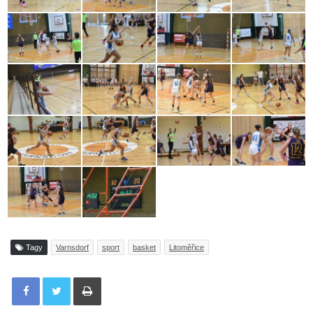
Tagy
Varnsdorf
sport
basket
Litoměřice
Tisknout