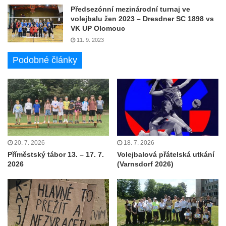
Předsezónní mezinárodní turnaj ve
volejbalu žen 2023 – Dresdner SC 1898 vs
VK UP Olomouc
11. 9. 2023
Podobné články
20. 7. 2026
18. 7. 2026
Příměstský tábor 13. – 17. 7.
Volejbalová přátelská utkání
2026
(Varnsdorf 2026)