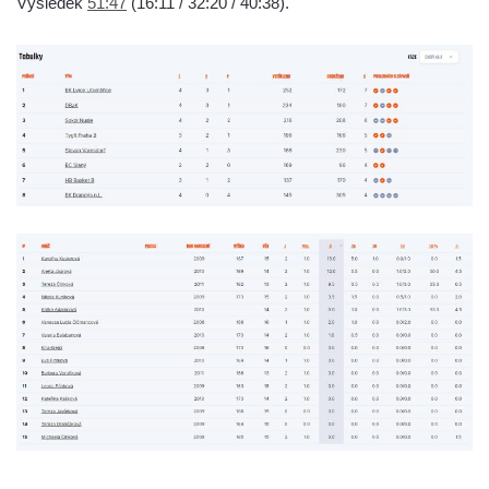
Výsledek
51:47
(16:11 / 32:20 / 40:38).