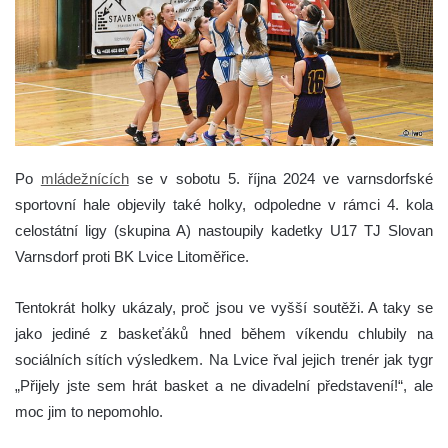
Po
mládežnících
se v sobotu 5. října 2024 ve varnsdorfské
sportovní hale objevily také holky, odpoledne v rámci 4. kola
celostátní ligy (skupina A) nastoupily kadetky U17 TJ Slovan
Varnsdorf proti BK Lvice Litoměřice.
Tentokrát holky ukázaly, proč jsou ve vyšší soutěži. A taky se
jako jediné z baskeťáků hned během víkendu chlubily na
sociálních sítích výsledkem. Na Lvice řval jejich trenér jak tygr
„Přijely jste sem hrát basket a ne divadelní představení!“, ale
moc jim to nepomohlo.