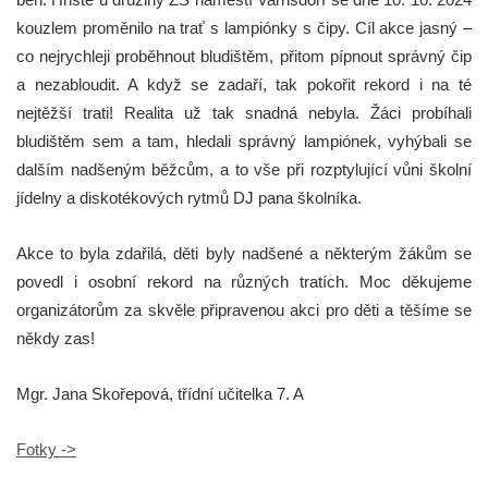
kouzlem proměnilo na trať s lampiónky s čipy. Cíl akce jasný –
co nejrychleji proběhnout bludištěm, přitom pípnout správný čip
a nezabloudit. A když se zadaří, tak pokořit rekord i na té
nejtěžší trati! Realita už tak snadná nebyla. Žáci probíhali
bludištěm sem a tam, hledali správný lampiónek, vyhýbali se
dalším nadšeným běžcům, a to vše při rozptylující vůni školní
jídelny a diskotékových rytmů DJ pana školníka.
Akce to byla zdařilá, děti byly nadšené a některým žákům se
povedl i osobní rekord na různých tratích. Moc děkujeme
organizátorům za skvěle připravenou akci pro děti a těšíme se
někdy zas!
Mgr. Jana Skořepová, třídní učitelka 7. A
Fotky ->