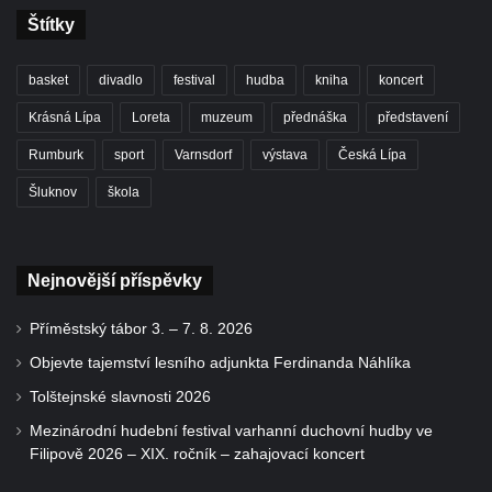
Štítky
basket
divadlo
festival
hudba
kniha
koncert
Krásná Lípa
Loreta
muzeum
přednáška
představení
Rumburk
sport
Varnsdorf
výstava
Česká Lípa
Šluknov
škola
Nejnovější příspěvky
Příměstský tábor 3. – 7. 8. 2026
Objevte tajemství lesního adjunkta Ferdinanda Náhlíka
Tolštejnské slavnosti 2026
Mezinárodní hudební festival varhanní duchovní hudby ve
Filipově 2026 – XIX. ročník – zahajovací koncert