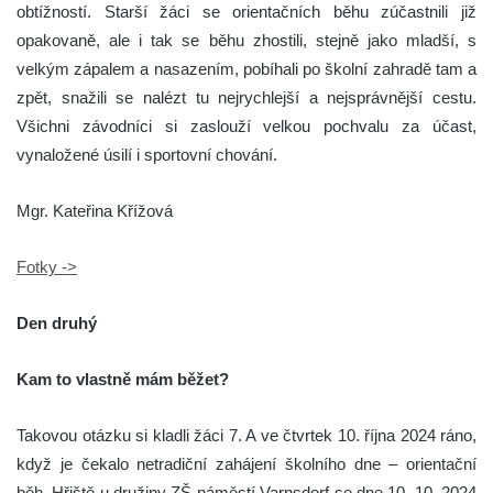
obtížností. Starší žáci se orientačních běhu zúčastnili již
opakovaně, ale i tak se běhu zhostili, stejně jako mladší, s
velkým zápalem a nasazením, pobíhali po školní zahradě tam a
zpět, snažili se nalézt tu nejrychlejší a nejsprávnější cestu.
Všichni závodníci si zaslouží velkou pochvalu za účast,
vynaložené úsilí i sportovní chování.
Mgr. Kateřina Křížová
Fotky ->
Den druhý
Kam to vlastně mám běžet?
Takovou otázku si kladli žáci 7. A ve čtvrtek 10. října 2024 ráno,
když je čekalo netradiční zahájení školního dne – orientační
běh. Hřiště u družiny ZŠ náměstí Varnsdorf se dne 10. 10. 2024