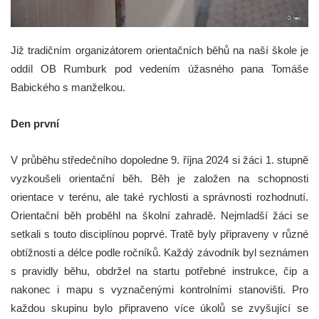
Již tradičním organizátorem orientačních běhů na naší škole je
oddíl OB Rumburk pod vedením úžasného pana Tomáše
Babického s manželkou.
Den první
V průběhu středečního dopoledne 9. října 2024 si žáci 1. stupně
vyzkoušeli orientační běh. Běh je založen na schopnosti
orientace v terénu, ale také rychlosti a správnosti rozhodnutí.
Orientační běh proběhl na školní zahradě. Nejmladší žáci se
setkali s touto disciplínou poprvé. Tratě byly připraveny v různé
obtížnosti a délce podle ročníků. Každý závodník byl seznámen
s pravidly běhu, obdržel na startu potřebné instrukce, čip a
nakonec i mapu s vyznačenými kontrolními stanovišti. Pro
každou skupinu bylo připraveno více úkolů se zvyšující se