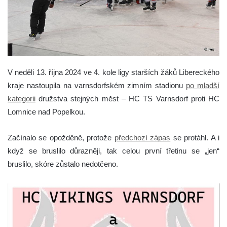
V neděli 13. října 2024 ve 4. kole ligy starších žáků Libereckého
kraje nastoupila na varnsdorfském zimním stadionu
po mladší
kategorii
družstva stejných měst – HC TS Varnsdorf proti HC
Lomnice nad Popelkou.
Začínalo se opožděně, protože
předchozí zápas
se protáhl. A i
když se bruslilo důrazněji, tak celou první třetinu se „jen“
bruslilo, skóre zůstalo nedotčeno.