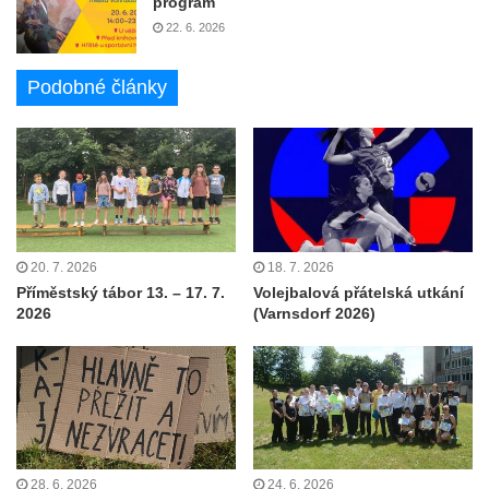
program
22. 6. 2026
Podobné články
20. 7. 2026
18. 7. 2026
Příměstský tábor 13. – 17. 7.
Volejbalová přátelská utkání
2026
(Varnsdorf 2026)
28. 6. 2026
24. 6. 2026