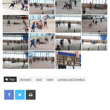
Tagy
Varnsdorf
sport
hokej
Lomnice nad Popelkou
Tisknout