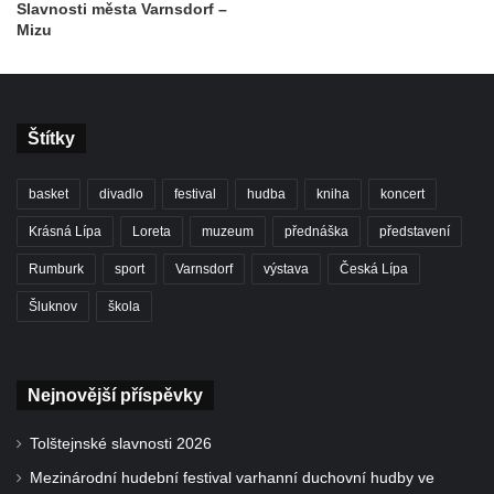
Slavnosti města Varnsdorf –
Mizu
Štítky
basket
divadlo
festival
hudba
kniha
koncert
Krásná Lípa
Loreta
muzeum
přednáška
představení
Rumburk
sport
Varnsdorf
výstava
Česká Lípa
Šluknov
škola
Nejnovější příspěvky
Tolštejnské slavnosti 2026
Mezinárodní hudební festival varhanní duchovní hudby ve