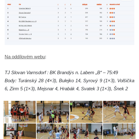
Na oddílovém webu
:
TJ Slovan Varnsdorf : BK Brandýs n. Labem „B“ – 75:49
Body: Turánský 28 (4×3), Bulejko 14, Syrový 9 (1×3), Volšička
6, Zirm 5 (1×3), Mejsnar 4, Hrabák 4, Svatek 3 (1×3), Šnek 2