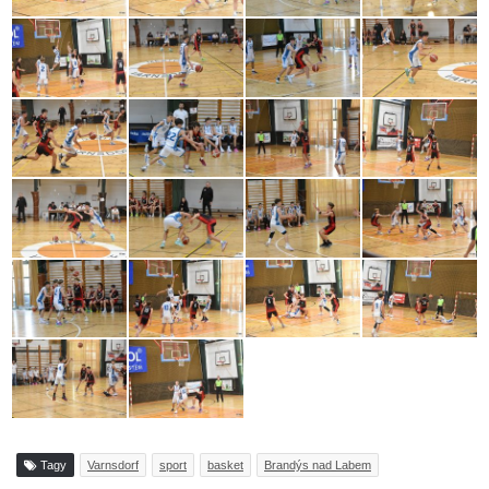
Tagy
Varnsdorf
sport
basket
Brandýs nad Labem