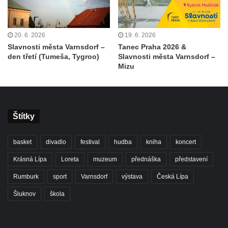
20. 6. 2026
19. 6. 2026
Slavnosti města Varnsdorf –
Tanec Praha 2026 &
den třetí (Tumeša, Tygroo)
Slavnosti města Varnsdorf –
Mizu
Štítky
basket
divadlo
festival
hudba
kniha
koncert
Krásná Lípa
Loreta
muzeum
přednáška
představení
Rumburk
sport
Varnsdorf
výstava
Česká Lípa
Šluknov
škola