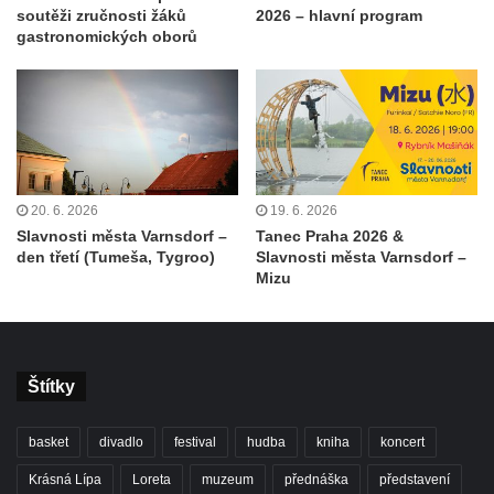
soutěži zručnosti žáků
2026 – hlavní program
gastronomických oborů
20. 6. 2026
19. 6. 2026
Slavnosti města Varnsdorf –
Tanec Praha 2026 &
den třetí (Tumeša, Tygroo)
Slavnosti města Varnsdorf –
Mizu
Štítky
basket
divadlo
festival
hudba
kniha
koncert
Krásná Lípa
Loreta
muzeum
přednáška
představení