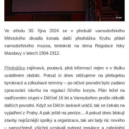
Ve středu 30. října 2024 se v předsálí varnsdorfského
Městského divadla konala další přednáška Kruhu přátel
varnsdorfského muzea, tentokrát na téma Regulace řeky
Mandavy v letech 1904-1912.
Přednáška
zajímavá, poutavá, plná informací nejen o v titulku
uváděném období. Pokud si dnes stěžujeme na přebujelou
byrokracii a zdlouhavé termíny – po ničivé povodni bylo zadáno
zpracování návrhu na regulaci říčního koryta. Plán ležel na
nadřízeném stupni v Děčíně 16 let a Varnsdorfem prošlo několik
dalších povodní. Když se Děčín laskavě uráčil, tak se čekalo na
vyjádření z Prahy. A pak ještě na peníze… A pokud dnes blokují
stavby nejrůznější spolky a organizace, tak ani tady nic nového
– samozřejmě všichni uznávali nutnost regulace a zabránění