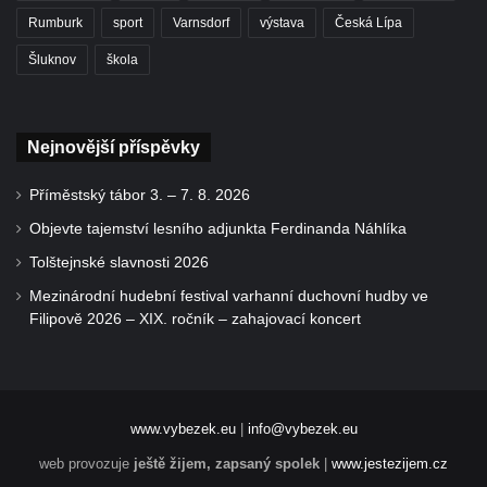
Rumburk
sport
Varnsdorf
výstava
Česká Lípa
Šluknov
škola
Nejnovější příspěvky
Příměstský tábor 3. – 7. 8. 2026
Objevte tajemství lesního adjunkta Ferdinanda Náhlíka
Tolštejnské slavnosti 2026
Mezinárodní hudební festival varhanní duchovní hudby ve
Filipově 2026 – XIX. ročník – zahajovací koncert
www.vybezek.eu
|
info@vybezek.eu
web provozuje
ještě žijem, zapsaný spolek
|
www.jestezijem.cz