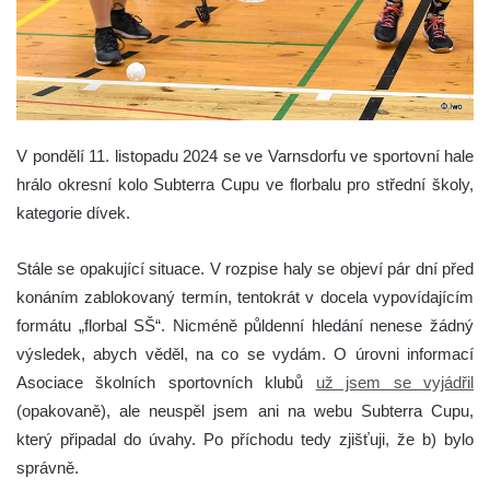
V pondělí 11. listopadu 2024 se ve Varnsdorfu ve sportovní hale
hrálo okresní kolo Subterra Cupu ve florbalu pro střední školy,
kategorie dívek.
Stále se opakující situace. V rozpise haly se objeví pár dní před
konáním zablokovaný termín, tentokrát v docela vypovídajícím
formátu „florbal SŠ“. Nicméně půldenní hledání nenese žádný
výsledek, abych věděl, na co se vydám. O úrovni informací
Asociace školních sportovních klubů
už jsem se vyjádřil
(opakovaně), ale neuspěl jsem ani na webu Subterra Cupu,
který připadal do úvahy. Po příchodu tedy zjišťuji, že b) bylo
správně.