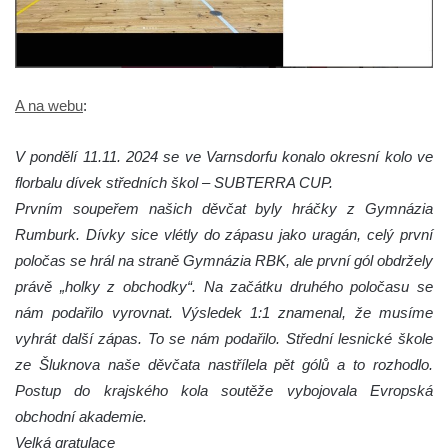
A na webu
:
V pondělí 11.11. 2024 se ve Varnsdorfu konalo okresní kolo ve
florbalu dívek středních škol – SUBTERRA CUP.
Prvním soupeřem našich děvčat byly hráčky z Gymnázia
Rumburk. Dívky sice vlétly do zápasu jako uragán, celý první
poločas se hrál na straně Gymnázia RBK, ale první gól obdržely
právě „holky z obchodky“. Na začátku druhého poločasu se
nám podařilo vyrovnat. Výsledek 1:1 znamenal, že musíme
vyhrát další zápas. To se nám podařilo. Střední lesnické škole
ze Šluknova naše děvčata nastřílela pět gólů a to rozhodlo.
Postup do krajského kola soutěže vybojovala Evropská
obchodní akademie.
Velká gratulace