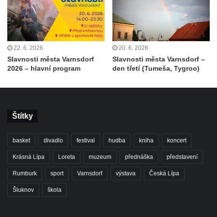
22. 6. 2026
20. 6. 2026
Slavnosti města Varnsdorf
Slavnosti města Varnsdorf –
2026 – hlavní program
den třetí (Tumeša, Tygroo)
Štítky
basket
divadlo
festival
hudba
kniha
koncert
Krásná Lípa
Loreta
muzeum
přednáška
představení
Rumburk
sport
Varnsdorf
výstava
Česká Lípa
Šluknov
škola