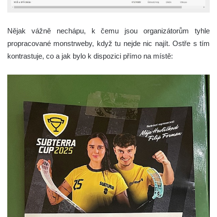
Nějak vážně nechápu, k čemu jsou organizátorům tyhle
propracované monstrweby, když tu nejde nic najít. Ostře s tím
kontrastuje, co a jak bylo k dispozici přímo na místě: