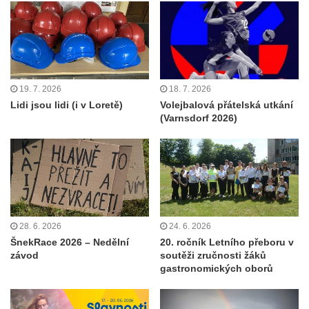
19. 7. 2026
18. 7. 2026
Lidi jsou lidi (i v Loretě)
Volejbalová přátelská utkání
(Varnsdorf 2026)
28. 6. 2026
24. 6. 2026
ŠnekRace 2026 – Nedělní
20. ročník Letního přeboru v
závod
soutěži zručnosti žáků
gastronomických oborů