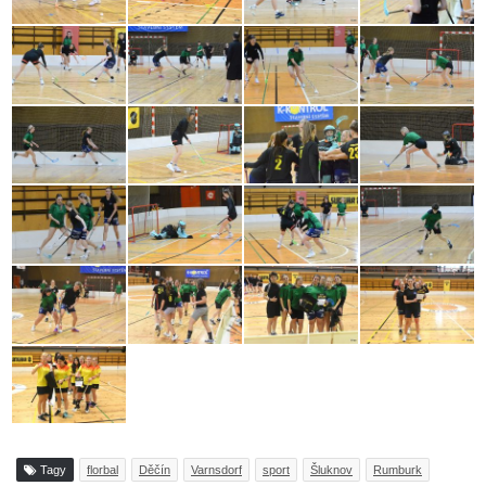
Tagy
florbal
Děčín
Varnsdorf
sport
Šluknov
Rumburk