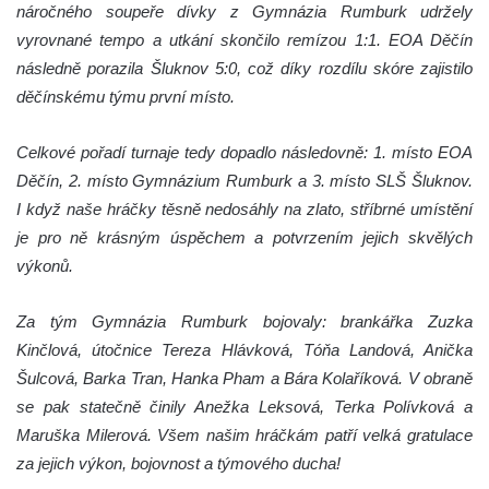
náročného soupeře dívky z Gymnázia Rumburk udržely
vyrovnané tempo a utkání skončilo remízou 1:1. EOA Děčín
následně porazila Šluknov 5:0, což díky rozdílu skóre zajistilo
děčínskému týmu první místo.
Celkové pořadí turnaje tedy dopadlo následovně: 1. místo EOA
Děčín, 2. místo Gymnázium Rumburk a 3. místo SLŠ Šluknov.
I když naše hráčky těsně nedosáhly na zlato, stříbrné umístění
je pro ně krásným úspěchem a potvrzením jejich skvělých
výkonů.
Za tým Gymnázia Rumburk bojovaly: brankářka Zuzka
Kinčlová, útočnice Tereza Hlávková, Tóňa Landová, Anička
Šulcová, Barka Tran, Hanka Pham a Bára Kolaříková. V obraně
se pak statečně činily Anežka Leksová, Terka Polívková a
Maruška Milerová. Všem našim hráčkám patří velká gratulace
za jejich výkon, bojovnost a týmového ducha!