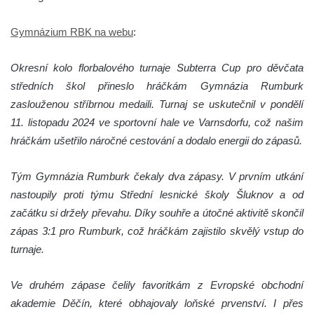
Gymnázium RBK na webu
:
Okresní kolo florbalového turnaje Subterra Cup pro děvčata
středních škol přineslo hráčkám Gymnázia Rumburk
zaslouženou stříbrnou medaili. Turnaj se uskutečnil v pondělí
11. listopadu 2024 ve sportovní hale ve Varnsdorfu, což našim
hráčkám ušetřilo náročné cestování a dodalo energii do zápasů.
Tým Gymnázia Rumburk čekaly dva zápasy. V prvním utkání
nastoupily proti týmu Střední lesnické školy Šluknov a od
začátku si držely převahu. Díky souhře a útočné aktivitě skončil
zápas 3:1 pro Rumburk, což hráčkám zajistilo skvělý vstup do
turnaje.
Ve druhém zápase čelily favoritkám z Evropské obchodní
akademie Děčín, které obhajovaly loňské prvenství. I přes