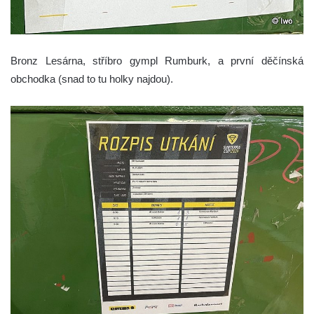
Bronz Lesárna, stříbro gympl Rumburk, a první děčínská
obchodka (snad to tu holky najdou).