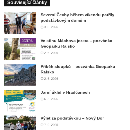
Související články
Severní Čechy během víkendu patřily
podstávkovým domům
3. 6. 2026
Ve stínu Máchova jezera – pozvánka
Geoparku Ralsko
2. 6. 2026
Příběh sloupků – pozvánka Geoparku
Ralsko
2. 6. 2026
Jarní úklid v Hradčanech
6. 3. 2026
Výlet za podstávkou – Nový Bor
7. 9. 2025