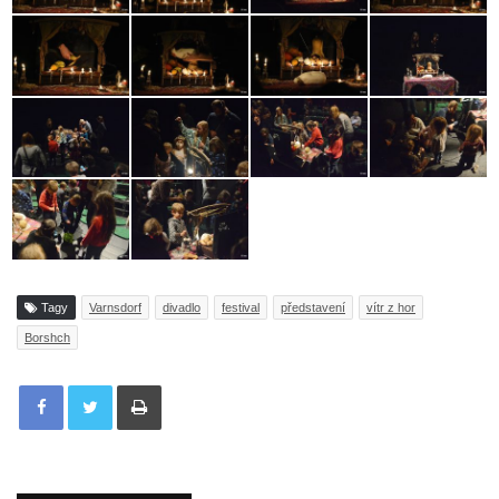
Tagy
Varnsdorf
divadlo
festival
představení
vítr z hor
Borshch
Tisknout