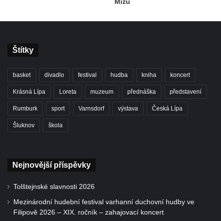
Mizu
Štítky
basket
divadlo
festival
hudba
kniha
koncert
Krásná Lípa
Loreta
muzeum
přednáška
představení
Rumburk
sport
Varnsdorf
výstava
Česká Lípa
Šluknov
škola
Nejnovější příspěvky
Tolštejnské slavnosti 2026
Mezinárodní hudební festival varhanní duchovní hudby ve
Filipově 2026 – XIX. ročník – zahajovací koncert