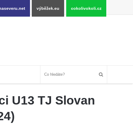
naseveru.net
výběžek.eu
cokolivokoli.cz
áci U13 TJ Slovan
24)