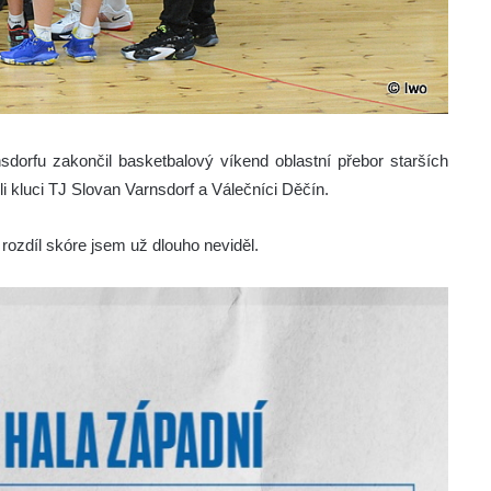
nsdorfu zakončil basketbalový víkend oblastní přebor starších
li kluci TJ Slovan Varnsdorf a Válečníci Děčín.
rozdíl skóre jsem už dlouho neviděl.