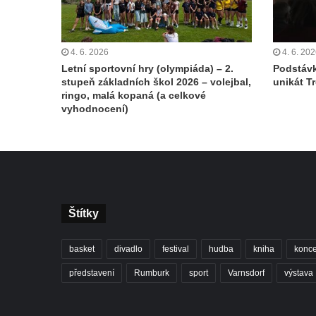
4. 6. 2026
4. 6. 20
Letní sportovní hry (olympiáda) – 2.
Podstávk
stupeň základních škol 2026 – volejbal,
unikát T
ringo, malá kopaná (a celkové
vyhodnocení)
Štítky
basket
divadlo
festival
hudba
kniha
konce
představení
Rumburk
sport
Varnsdorf
výstava