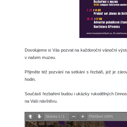
Dovolujeme si Vás pozvat na každoroční vánoční výsta
v našem muzeu.
Přijměte též pozvání na setkání s řezbáři, jež je zá
hodin.
Součástí řezbaření budou i ukázky rukodělných činností
na Vaši návštěvu.
Stránka
1
/
1
Přiblížení
100%