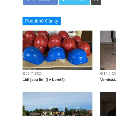
Podobné články
19. 7. 2026
17. 6. 2
Lidi jsou lidi (i v Loretě)
Vernisáž