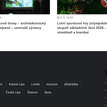
26
3. 6. 2026
ové domy – architektonický
Letní sportovní hry (olympiáda
rojzemí – vernisáž výstavy
stupeň základních škol 2026 –
streetball a brenbal
rt
Krásná Lípa
Loreta
muzeum
přednáška
Česká Lípa
Šluknov
škola