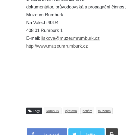
dokumentátor, průvodcovská a propagační činnost
Muzeum Rumburk
Na Valech 401/4
408 01 Rumburk 1
E-mail:
liskova@muzeumrumburk.cz
http://www.muzeumrumburk.cz
Tagy
Rumburk
výstava
betlém
muzeum
Tisknout
Facebook
Twitter