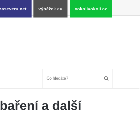
naseveru.net
výběžek.eu
cokolivokoli.cz
aření a další