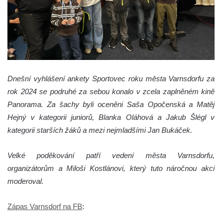
Dnešní vyhlášení ankety Sportovec roku města Varnsdorfu za
rok 2024 se podruhé za sebou konalo v zcela zaplněném kině
Panorama. Za šachy byli oceněni Saša Opočenská a Matěj
Hejný v kategorii juniorů, Blanka Oláhová a Jakub Šlégl v
kategorii starších žáků a mezi nejmladšími Jan Bukáček.
Velké poděkování patří vedení města Varnsdorfu,
organizátorům a Miloši Kostlánovi, který tuto náročnou akci
moderoval.
Zápas Varnsdorf na FB
: