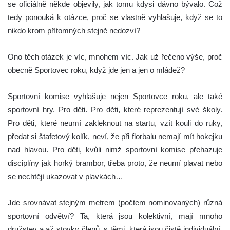
se oficiálně někde objevily, jak tomu kdysi dávno bývalo. Což
tedy ponouká k otázce, proč se vlastně vyhlašuje, když se to
nikdo krom přítomných stejně nedozví?
Ono těch otázek je víc, mnohem víc. Jak už řečeno výše, proč
obecně Sportovec roku, když jde jen a jen o mládež?
Sportovní komise vyhlašuje nejen Sportovce roku, ale také
sportovní hry. Pro děti. Pro děti, které reprezentují své školy.
Pro děti, které neumí zakleknout na startu, vzít kouli do ruky,
předat si štafetový kolík, neví, že při florbalu nemají mít hokejku
nad hlavou. Pro děti, kvůli nimž sportovní komise přehazuje
disciplíny jak horký brambor, třeba proto, že neumí plavat nebo
se nechtějí ukazovat v plavkách…
Jde srovnávat stejným metrem (počtem nominovaných) různá
sportovní odvětví? Ta, která jsou kolektivní, mají mnoho
družstev a až stovky členů, s těmi, která jsou čistě individuální,