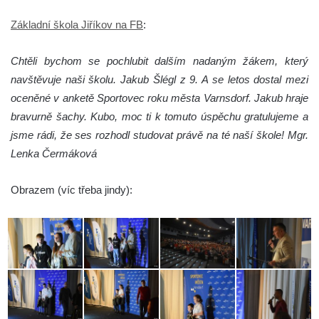
Základní škola Jiříkov na FB
:
Chtěli bychom se pochlubit dalším nadaným žákem, který
navštěvuje naši školu. Jakub Šlégl z 9. A se letos dostal mezi
oceněné v anketě Sportovec roku města Varnsdorf. Jakub hraje
bravurně šachy. Kubo, moc ti k tomuto úspěchu gratulujeme a
jsme rádi, že ses rozhodl studovat právě na té naší škole! Mgr.
Lenka Čermáková
Obrazem (víc třeba jindy):