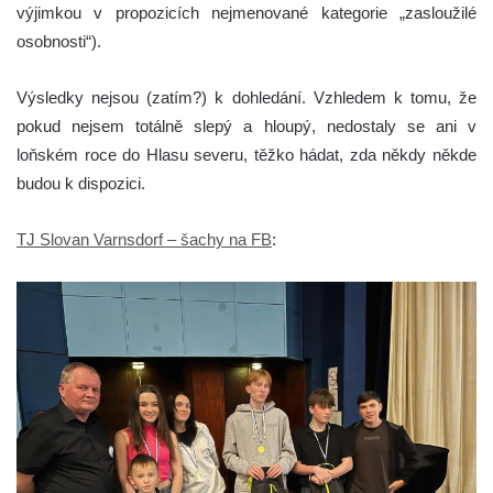
výjimkou v propozicích nejmenované kategorie „zasloužilé
osobnosti“).
Výsledky nejsou (zatím?) k dohledání. Vzhledem k tomu, že
pokud nejsem totálně slepý a hloupý, nedostaly se ani v
loňském roce do Hlasu severu, těžko hádat, zda někdy někde
budou k dispozici.
TJ Slovan Varnsdorf – šachy na FB
: