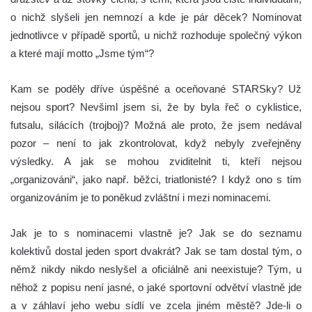
o nichž slyšeli jen nemnozí a kde je pár děcek? Nominovat
jednotlivce v případě sportů, u nichž rozhoduje společný výkon
a které mají motto „Jsme tým“?
Kam se poděly dříve úspěšné a oceňované STARSky? Už
nejsou sport? Nevšiml jsem si, že by byla řeč o cyklistice,
futsalu, silácích (trojboj)? Možná ale proto, že jsem nedával
pozor – není to jak zkontrolovat, když nebyly zveřejněny
výsledky. A jak se mohou zviditelnit ti, kteří nejsou
„organizováni“, jako např. běžci, triatlonisté? I když ono s tím
organizováním je to poněkud zvláštní i mezi nominacemi.
Jak je to s nominacemi vlastně je? Jak se do seznamu
kolektivů dostal jeden sport dvakrát? Jak se tam dostal tým, o
němž nikdy nikdo neslyšel a oficiálně ani neexistuje? Tým, u
něhož z popisu není jasné, o jaké sportovní odvětví vlastně jde
a v záhlaví jeho webu sídlí ve zcela jiném městě? Jde-li o