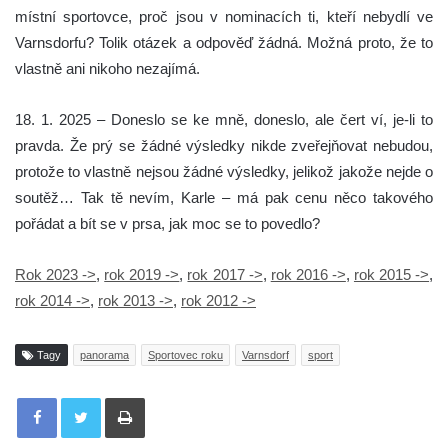
místní sportovce, proč jsou v nominacích ti, kteří nebydlí ve
Varnsdorfu? Tolik otázek a odpověď žádná. Možná proto, že to
vlastně ani nikoho nezajímá.
18. 1. 2025 – Doneslo se ke mně, doneslo, ale čert ví, je-li to
pravda. Že prý se žádné výsledky nikde zveřejňovat nebudou,
protože to vlastně nejsou žádné výsledky, jelikož jakože nejde o
soutěž… Tak tě nevím, Karle – má pak cenu něco takového
pořádat a bít se v prsa, jak moc se to povedlo?
Rok 2023 ->
,
rok 2019 ->
,
rok 2017 ->
,
rok 2016 ->
,
rok 2015 ->
,
rok 2014 ->
,
rok 2013 ->
,
rok 2012 ->
Tagy
panorama
Sportovec roku
Varnsdorf
sport
Tisknout