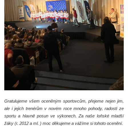
Gratulujeme všem oceněným sportovcům, přejeme nejen jim,
ale i jejich trenérům v novém roce mnoho pohody, radosti ze
sportu a hlavně posun ve výkonech. Za naše loňské mladší
žáky (r. 2012 a ml. ) moc děkujeme a vážíme si tohoto ocenění.