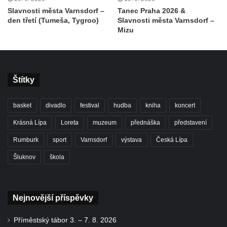
Slavnosti města Varnsdorf –
Tanec Praha 2026 &
den třetí (Tumeša, Tygroo)
Slavnosti města Varnsdorf –
Mizu
Štítky
basket
divadlo
festival
hudba
kniha
koncert
Krásná Lípa
Loreta
muzeum
přednáška
představení
Rumburk
sport
Varnsdorf
výstava
Česká Lípa
Šluknov
škola
Nejnovější příspěvky
Příměstský tábor 3. – 7. 8. 2026