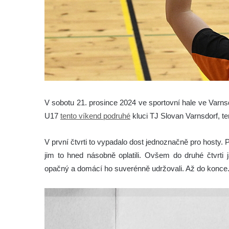
V sobotu 21. prosince 2024 ve sportovní hale ve Varnsd
U17
tento víkend podruhé
kluci TJ Slovan Varnsdorf, t
V první čtvrti to vypadalo dost jednoznačně pro hosty. 
jim to hned násobně oplatili. Ovšem do druhé čtvrti 
opačný a domácí ho suverénně udržovali. Až do konce