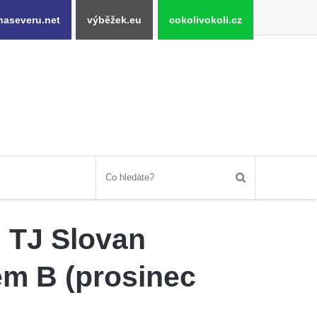
naseveru.net
výběžek.eu
cokolivokoli.cz
7 TJ Slovan
em B (prosinec