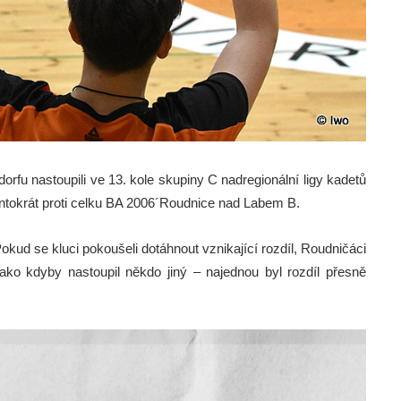
orfu nastoupili ve 13. kole skupiny C nadregionální ligy kadetů
entokrát proti celku BA 2006´Roudnice nad Labem B.
Pokud se kluci pokoušeli dotáhnout vznikající rozdíl, Roudničáci
jako kdyby nastoupil někdo jiný – najednou byl rozdíl přesně
.