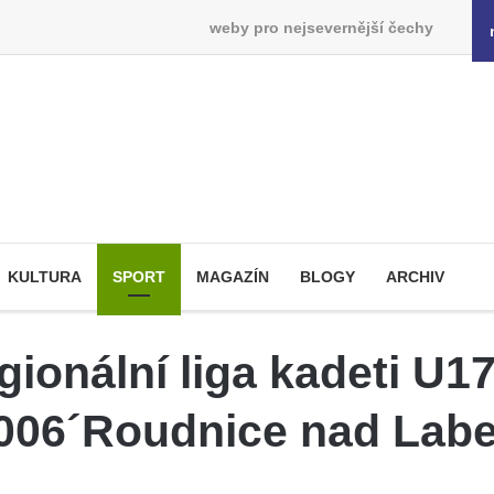
weby pro nejsevernější čechy
KULTURA
SPORT
MAGAZÍN
BLOGY
ARCHIV
ionální liga kadeti U1
2006´Roudnice nad Lab